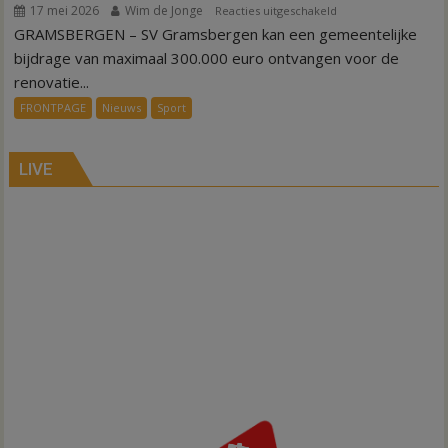
17 mei 2026
Wim de Jonge
voor
Reacties uitgeschakeld
GRAMSBERGEN – SV Gramsbergen kan een gemeentelijke
Geld
voor
bijdrage van maximaal 300.000 euro ontvangen voor de
renovatie
renovatie...
kleedkamers
FRONTPAGE
Nieuws
Sport
Gramsbergen
LIVE