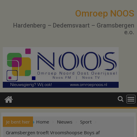
Ga
naar
Omroep NOOS
de
Hardenberg – Dedemsvaart – Gramsbergen
inhoud
e.o.
Je bent hier
Home
Nieuws
Sport
Gramsbergen troeft Vroomshoopse Boys af