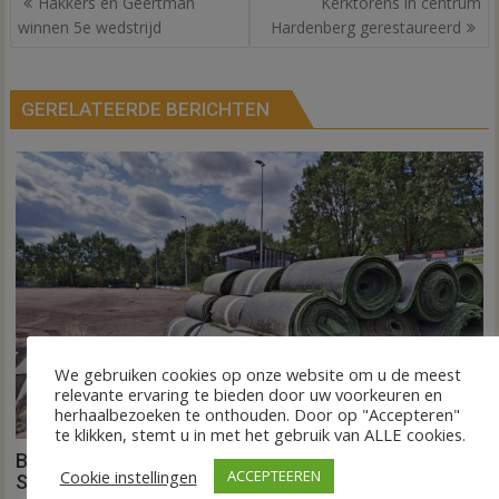
Hakkers en Geertman
Kerktorens in centrum
navigatie
winnen 5e wedstrijd
Hardenberg gerestaureerd
GERELATEERDE BERICHTEN
We gebruiken cookies op onze website om u de meest
relevante ervaring te bieden door uw voorkeuren en
herhaalbezoeken te onthouden. Door op "Accepteren"
te klikken, stemt u in met het gebruik van ALLE cookies.
Binnen een dag is kunstgras weg in Hardenberg en
Cookie instellingen
ACCEPTEEREN
Sibculo