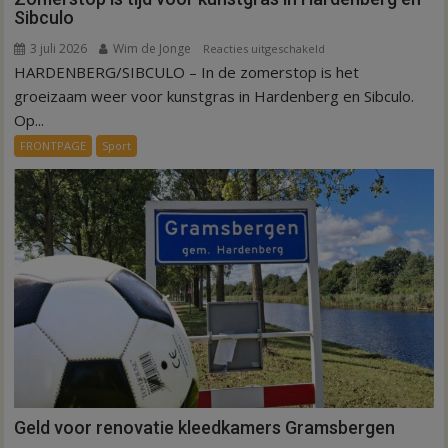
Sibculo
3 juli 2026
Wim de Jonge
voor
Reacties uitgeschakeld
HARDENBERG/SIBCULO – In de zomerstop is het
Zomerstop
is
groeizaam weer voor kunstgras in Hardenberg en Sibculo.
tijd
Op...
voor
FRONTPAGE
Sport
kunstgras
in
Hardenberg
en
Sibculo
Geld voor renovatie kleedkamers Gramsbergen