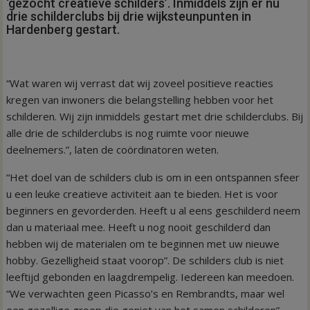
‘gezocht creatieve schilders’. Inmiddels zijn er nu
drie schilderclubs bij drie wijksteunpunten in
Hardenberg gestart.
“Wat waren wij verrast dat wij zoveel positieve reacties
kregen van inwoners die belangstelling hebben voor het
schilderen. Wij zijn inmiddels gestart met drie schilderclubs. Bij
alle drie de schilderclubs is nog ruimte voor nieuwe
deelnemers.”, laten de coördinatoren weten.
“Het doel van de schilders club is om in een ontspannen sfeer
u een leuke creatieve activiteit aan te bieden. Het is voor
beginners en gevorderden. Heeft u al eens geschilderd neem
dan u materiaal mee. Heeft u nog nooit geschilderd dan
hebben wij de materialen om te beginnen met uw nieuwe
hobby. Gezelligheid staat voorop”. De schilders club is niet
leeftijd gebonden en laagdrempelig. Iedereen kan meedoen.
“We verwachten geen Picasso’s en Rembrandts, maar wel
een gezellige groep die geniet van het samen schilderen”,