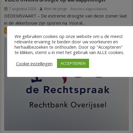
7 augustus 2026
Wim de Jonge
voor
Reacties uitgeschakeld
DEDEMSVAART – De extreme droogte van deze zomer laat
VIDEO
Invloed
in de akkerbouw zijn sporen na. Vooral...
droogte
FRONTPAGE
Nieuws
op
We gebruiken cookies op onze website om u de meest
relevante ervaring te bieden door uw voorkeuren en
aardappeloogst
herhaalbezoeken te onthouden. Door op "Accepteren"
te klikken, stemt u in met het gebruik van ALLE cookies.
Cookie instellingen
ACCEPTEEREN