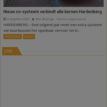
Nieuw ov-systeem verbindt alle kernen Hardenberg
6 augustus 2026
Wim de Jonge
voor
Reacties uitgeschakeld
HARDENBERG – Eind volgend jaar moet een extra systeem
Nieuw
ov-
van buurtbussen het openbaar vervoer tot in...
systeem
FRONTPAGE
Nieuws
verbindt
alle
kernen
LIVE
Hardenberg