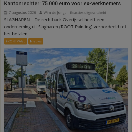
Kantonrechter: 75.000 euro voor ex-werknemers
7 augustus 2026
Wim de Jonge
voor
Reacties uitgeschakeld
SLAGHAREN – De rechtbank Overijssel heeft een
Kantonrechter:
75.000
onderneming uit Slagharen (ROOT Painting) veroordeeld tot
euro
het betalen...
voor
FRONTPAGE
Nieuws
ex-
werknemers