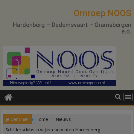
Ga
naar
Omroep NOOS
de
Hardenberg – Dedemsvaart – Gramsbergen
inhoud
e.o.
Je bent hier
Home
Nieuws
Schildersclubs in wijksteunpunten Hardenberg