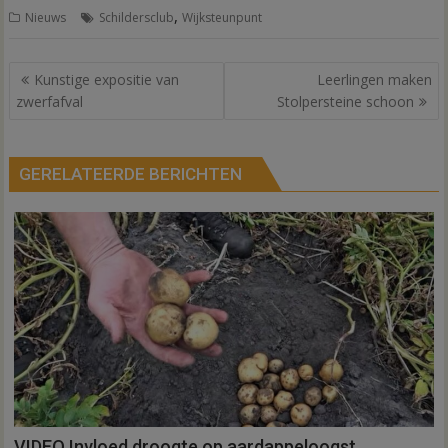
,
Nieuws
Schildersclub
Wijksteunpunt
Bericht
Kunstige expositie van
Leerlingen maken
navigatie
zwerfafval
Stolpersteine schoon
GERELATEERDE BERICHTEN
VIDEO Invloed droogte op aardappeloogst