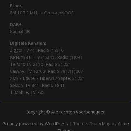
Ether;
FM 107.2 MHz – OmroepNOOS
DAB+:
Kanaal 5B
Digitale Kanalen:
Ziggo: TV 41, Radio (1)916
KPN/XS4all: TV (1)341, Radio (1)041
Telfort: TV 2110, Radio 3122
CaiwAy: TV 12/62, Radio 781/(1)867
XMS / Edutel / Fiber.nl / Stipte: 3122
Solcon: TV 841, Radio 1841
T-Mobile: TV 788
Copyright © Alle rechten voorbehouden
Proudly powered by WordPress
|
Theme: DuperMag by
Acme
Themes