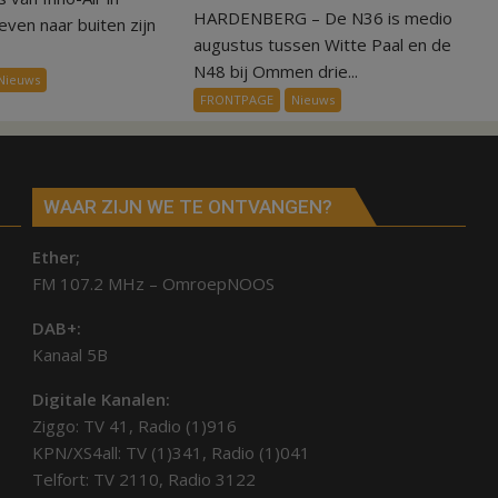
HARDENBERG – De N36 is medio
N36
voor
ven naar buiten zijn
dicht,
ondergang
augustus tussen Witte Paal en de
maar
Inno-
N48 bij Ommen drie...
Nieuws
nog
Air
FRONTPAGE
Nieuws
niet
voor
rijbaanscheiding
WAAR ZIJN WE TE ONTVANGEN?
Ether;
FM 107.2 MHz – OmroepNOOS
DAB+:
Kanaal 5B
Digitale Kanalen:
Ziggo: TV 41, Radio (1)916
KPN/XS4all: TV (1)341, Radio (1)041
Telfort: TV 2110, Radio 3122