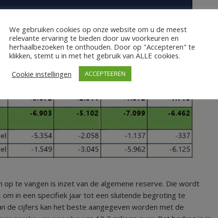
We gebruiken cookies op onze website om u de meest
relevante ervaring te bieden door uw voorkeuren en
herhaalbezoeken te onthouden. Door op "Accepteren" te
klikken, stemt u in met het gebruik van ALLE cookies.
Cookie instellingen
ACCEPTEEREN
 op te vangen is inzet van de algemene reserve. Die wordt
m in een specifiek jaar tot een sluitende begroting te
 van de cijfers kan het beste aangegeven worden met de