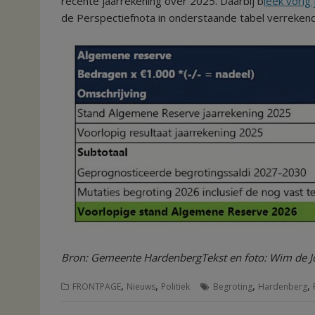
recente jaarrekening over 2025. Daarbij b
leek vorig
de Perspectiefnota in onderstaande tabel verrekend
Bron: Gemeente Hardenberg
Tekst en foto: Wim de 
,
,
,
,
FRONTPAGE
Nieuws
Politiek
Begroting
Hardenberg