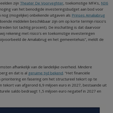
beelden zijn
Theater De Voorveghter
, toekomstige MFA’s,
N36
rhoging van het benodigde investeringsbudget aan bod voor
n nog (mogelijke) onbekende uitgaven als
Prinses Amaliabrug
oldoende middelen beschikbaar zijn om op korte termijn risico’s
treden tot tachtig procent). De inschatting is dat daarvoor
 wij rekening met risico’s en toekomstige investeringen
bijvoorbeeld de Amaliabrug en het gemeentehuis”, meldt de
msten afhankelijk van de landelijke overheid. Mindere
berg en dat is al
geruime tijd bekend
. “Het financiële
rioritering en fasering om het structureel tekort op te
 tekort van afgerond 6,9 miljoen euro in 2027, bestaande uit
turele saldo bedraagt 1,5 miljoen euro negatief in 2027 en