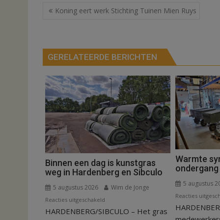
Bericht
Koning eert werk Stichting Tuinen Mien Ruys
navigatie
GERELATEERDE BERICHTEN
Warmte sy
Binnen een dag is kunstgras
ondergang 
weg in Hardenberg en Sibculo
5 augustus 2
5 augustus 2026
Wim de Jonge
Reacties uitgesc
voor
Reacties uitgeschakeld
HARDENBERG –
HARDENBERG/SIBCULO – Het gras
Binnen
medewerkers 