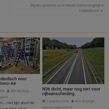
Blijven opnames voor Martin Garrix mogelijk in
Collendoorn?
mbolisch voor
Inno-Air
N36 dicht, maar nog niet voor
026
Wim de Jonge
rijbaanscheiding
voor
hakeld
5 augustus 2026
Wim de Jonge
 Het lijkt alsof de
Warmte
voor
Reacties uitgeschakeld
symbolisch
van Inno-Air in