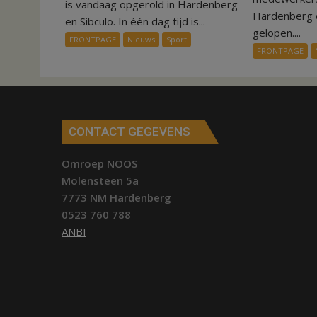
een
is vandaag opgerold in Hardenberg
Hardenberg e
dag
en Sibculo. In één dag tijd is...
gelopen....
is
FRONTPAGE
Nieuws
Sport
kunstgras
FRONTPAGE
weg
in
Hardenberg
en
Sibculo
CONTACT GEGEVENS
Omroep NOOS
Molensteen 5a
7773 NM Hardenberg
0523 760 788
ANBI