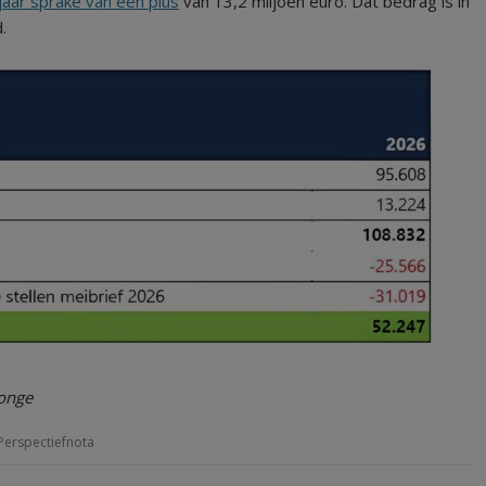
 jaar sprake van een plus
van 13,2 miljoen euro. Dat bedrag is in
.
Jonge
Perspectiefnota