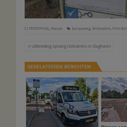
,
,
,
FRONTPAGE
Nieuws
Europaweg
Molenplein
Prins Be
Bericht
Uitbreiding opvang Oekraïners in Slagharen
navigatie
GERELATEERDE BERICHTEN