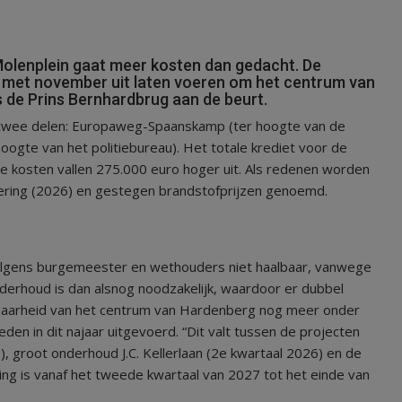
enplein gaat meer kosten dan gedacht. De
 met november uit laten voeren om het centrum van
s de Prins Bernhardbrug aan de beurt.
n twee delen: Europaweg-Spaanskamp (ter hoogte van de
gte van het politiebureau). Het totale krediet voor de
De kosten vallen 275.000 euro hoger uit. Als redenen worden
oering (2026) en gestegen brandstofprijzen genoemd.
volgens burgemeester en wethouders niet haalbaar, vanwege
nderhoud is dan alsnog noodzakelijk, waardoor er dubbel
kbaarheid van het centrum van Hardenberg nog meer onder
n in dit najaar uitgevoerd. “Dit valt tussen de projecten
 groot onderhoud J.C. Kellerlaan (2e kwartaal 2026) en de
ging is vanaf het tweede kwartaal van 2027 tot het einde van