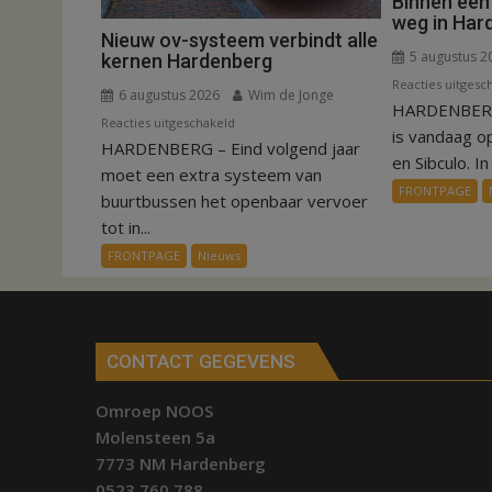
Binnen een
weg in Har
Nieuw ov-systeem verbindt alle
5 augustus 2
kernen Hardenberg
Reacties uitgesc
6 augustus 2026
Wim de Jonge
HARDENBERG
voor
Reacties uitgeschakeld
is vandaag o
HARDENBERG – Eind volgend jaar
Nieuw
en Sibculo. In 
ov-
moet een extra systeem van
FRONTPAGE
systeem
buurtbussen het openbaar vervoer
verbindt
tot in...
alle
FRONTPAGE
Nieuws
kernen
Hardenberg
CONTACT GEGEVENS
Omroep NOOS
Molensteen 5a
7773 NM Hardenberg
0523 760 788