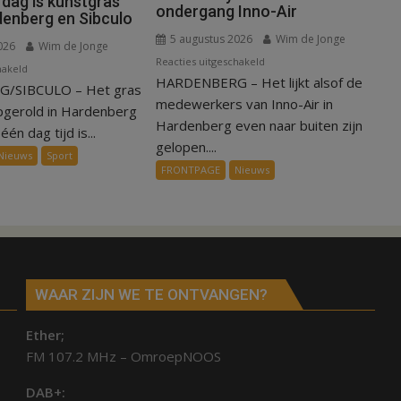
 dag is kunstgras
ondergang Inno-Air
denberg en Sibculo
5 augustus 2026
Wim de Jonge
026
Wim de Jonge
voor
Reacties uitgeschakeld
voor
hakeld
HARDENBERG – Het lijkt alsof de
Warmte
/SIBCULO – Het gras
Binnen
symbolisch
medewerkers van Inno-Air in
een
pgerold in Hardenberg
voor
Hardenberg even naar buiten zijn
dag
één dag tijd is...
ondergang
gelopen....
is
Nieuws
Sport
Inno-
kunstgras
FRONTPAGE
Nieuws
Air
weg
in
Hardenberg
en
Sibculo
WAAR ZIJN WE TE ONTVANGEN?
Ether;
FM 107.2 MHz – OmroepNOOS
DAB+: