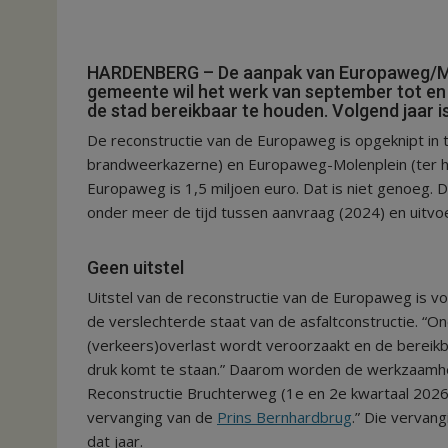
HARDENBERG – De aanpak van Europaweg/Mol
gemeente wil het werk van september tot en
de stad bereikbaar te houden. Volgend jaar i
De reconstructie van de Europaweg is opgeknipt i
brandweerkazerne) en Europaweg-Molenplein (ter hoo
Europaweg is 1,5 miljoen euro. Dat is niet genoeg. 
onder meer de tijd tussen aanvraag (2024) en uitv
Geen uitstel
Uitstel van de reconstructie van de Europaweg is 
de verslechterde staat van de asfaltconstructie. “O
(verkeers)overlast wordt veroorzaakt en de berei
druk komt te staan.” Daarom worden de werkzaamhede
Reconstructie Bruchterweg (1e en 2e kwartaal 2026),
vervanging van de
Prins Bernhardbrug
.” Die vervan
dat jaar.