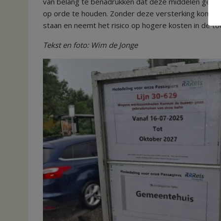
van belang te benadrukken dat deze middelen geen l
op orde te houden. Zonder deze versterking komt d
staan en neemt het risico op hogere kosten in de t
Tekst en foto: Wim de Jonge