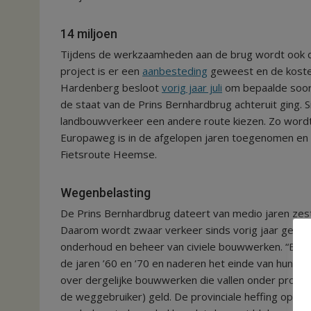
14 miljoen
Tijdens de werkzaamheden aan de brug wordt ook d
project is er een
aanbesteding
geweest en de kosten
Hardenberg besloot
vorig jaar juli
om bepaalde soort
de staat van de Prins Bernhardbrug achteruit ging. 
landbouwverkeer een andere route kiezen. Zo wordt
Europaweg is in de afgelopen jaren toegenomen en d
Fietsroute Heemse.
Wegenbelasting
De Prins Bernhardbrug dateert van medio jaren zest
Daarom wordt zwaar verkeer sinds vorig jaar gewee
onderhoud en beheer van civiele bouwwerken. “Brugg
de jaren ’60 en ’70 en naderen het einde van hun l
over dergelijke bouwwerken die vallen onder provin
de weggebruiker) geld. De provinciale heffing op de 