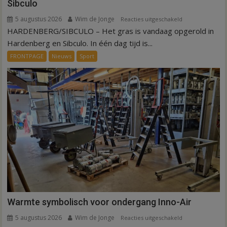
Sibculo
5 augustus 2026
Wim de Jonge
voor
Reacties uitgeschakeld
HARDENBERG/SIBCULO – Het gras is vandaag opgerold in
Binnen
een
Hardenberg en Sibculo. In één dag tijd is...
dag
FRONTPAGE
Nieuws
Sport
is
kunstgras
weg
in
Hardenberg
en
Sibculo
Warmte symbolisch voor ondergang Inno-Air
5 augustus 2026
Wim de Jonge
voor
Reacties uitgeschakeld