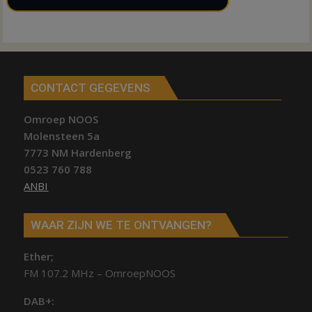
CONTACT GEGEVENS
Omroep NOOS
Molensteen 5a
7773 NM Hardenberg
0523 760 788
ANBI
WAAR ZIJN WE TE ONTVANGEN?
Ether;
FM 107.2 MHz – OmroepNOOS
DAB+: