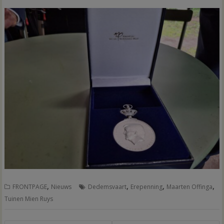
,
,
,
,
FRONTPAGE
Nieuws
Dedemsvaart
Erepenning
Maarten Offinga
Tuinen Mien Ruys