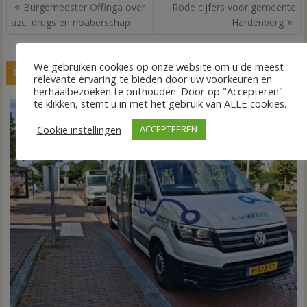
Bericht
Burgemeester Offinga over
Rode cijfers voor gemeente
navigatie
azc, drugs en noaberschap
Hardenberg
We gebruiken cookies op onze website om u de meest
GERELATEERDE BERICHTEN
relevante ervaring te bieden door uw voorkeuren en
herhaalbezoeken te onthouden. Door op "Accepteren"
te klikken, stemt u in met het gebruik van ALLE cookies.
Cookie instellingen
ACCEPTEEREN