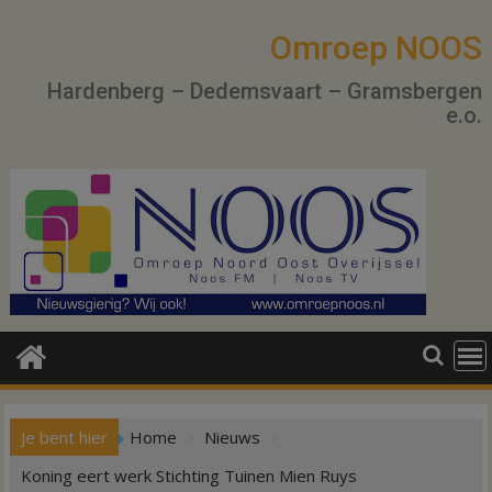
Ga
naar
Omroep NOOS
de
Hardenberg – Dedemsvaart – Gramsbergen
inhoud
e.o.
Je bent hier
Home
Nieuws
Koning eert werk Stichting Tuinen Mien Ruys