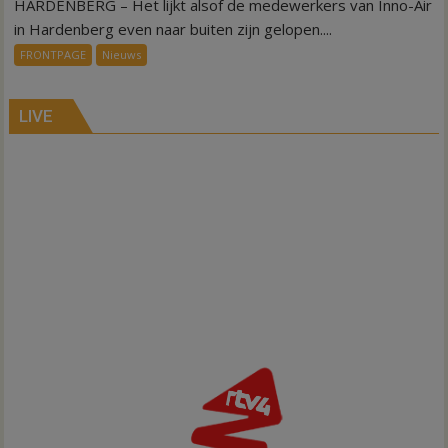
HARDENBERG – Het lijkt alsof de medewerkers van Inno-Air
Warmte
symbolisch
in Hardenberg even naar buiten zijn gelopen....
voor
FRONTPAGE
Nieuws
ondergang
Inno-
Air
LIVE