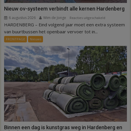
Nieuw ov-systeem verbindt alle kernen Hardenberg
6 augustus 2026
Wim de Jonge
voor
Reacties uitgeschakeld
HARDENBERG – Eind volgend jaar moet een extra systeem
Nieuw
ov-
van buurtbussen het openbaar vervoer tot in...
systeem
FRONTPAGE
Nieuws
verbindt
alle
kernen
Hardenberg
Binnen een dag is kunstgras weg in Hardenberg en