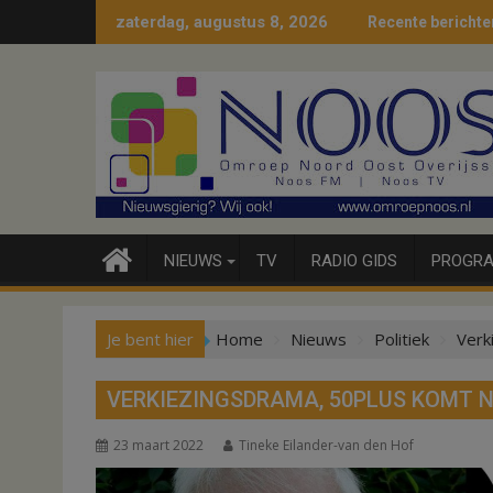
Ga
zaterdag, augustus 8, 2026
Recente berichte
naar
de
inhoud
NIEUWS
TV
RADIO GIDS
PROGRA
Je bent hier
Home
Nieuws
Politiek
Verk
VERKIEZINGSDRAMA, 50PLUS KOMT N
23 maart 2022
Tineke Eilander-van den Hof