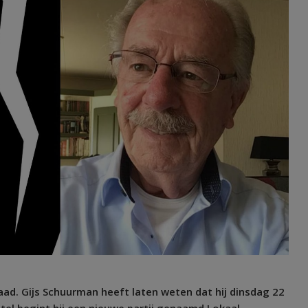
d. Gijs Schuurman heeft laten weten dat hij dinsdag 22
etel begint hij een nieuwe partij genaamd Lokaal