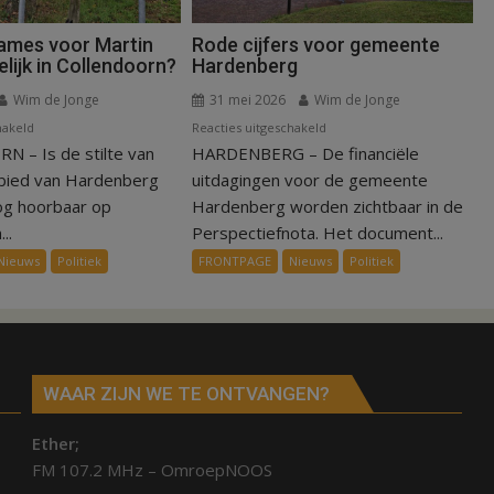
names voor Martin
Rode cijfers voor gemeente
lijk in Collendoorn?
Hardenberg
Wim de Jonge
31 mei 2026
Wim de Jonge
voor
voor
hakeld
Reacties uitgeschakeld
 – Is de stilte van
Blijven
HARDENBERG – De financiële
Rode
opnames
cijfers
ebied van Hardenberg
uitdagingen voor de gemeente
voor
voor
og hoorbaar op
Hardenberg worden zichtbaar in de
Martin
gemeente
..
Perspectiefnota. Het document...
Garrix
Hardenberg
Nieuws
Politiek
FRONTPAGE
Nieuws
Politiek
mogelijk
in
Collendoorn?
WAAR ZIJN WE TE ONTVANGEN?
Ether;
FM 107.2 MHz – OmroepNOOS