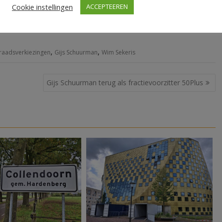
Cookie instellingen
ACCEPTEEREN
t de ambities van de fractie. Gijs is dinsdag opgestapt en
berg op. Alleen Wim Sekeris is nu nog lid van 50Plus
,
,
aadsverkiezingen
Gijs Schuurman
Wim Sekeris
Gijs Schuurman terug als fractievoorzitter 50Plus