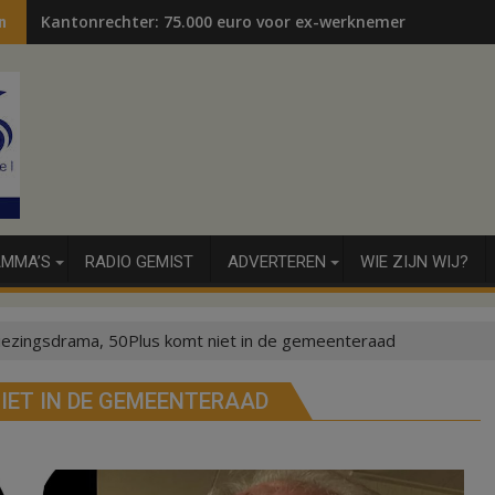
Kantonrechter: 75.000 euro voor ex-werknemers
n
MMA’S
RADIO GEMIST
ADVERTEREN
WIE ZIJN WIJ?
iezingsdrama, 50Plus komt niet in de gemeenteraad
IET IN DE GEMEENTERAAD