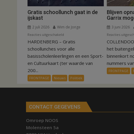
Gratis schoollunch gaat in de
Blijven op
ijskast
Garrix moge
2 juli 2026
Wim de Jonge
3 juni 2026
voor
Reacties uitgeschakeld
Reacties uitgesc
HARDENBERG – Gratis
Gratis
COLLENDOORN
schoollunch
schoollunches voor alle
het buiteng
gaat
basisscholenleerlingen en een Sport-
binnenkort n
in
en Cultuurkaart (ter waarde van
nummers van.
de
200...
FRONTPAGE
ijskast
FRONTPAGE
Nieuws
Politiek
CONTACT GEGEVENS
Omroep NOOS
Molensteen 5a