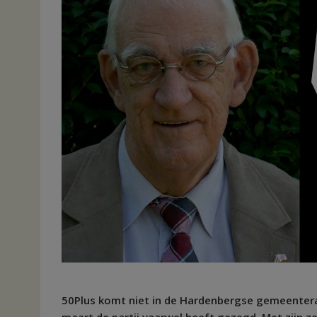
50Plus komt niet in de Hardenbergse gemeenteraa
maart de partij vaarwel heeft gezegd. Met zijn z