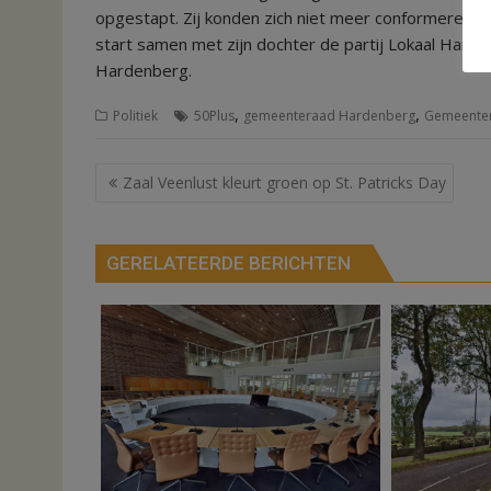
opgestapt. Zij konden zich niet meer conformeren me
start samen met zijn dochter de partij Lokaal Harden
Hardenberg.
,
,
Politiek
50Plus
gemeenteraad Hardenberg
Gemeenter
Bericht
Zaal Veenlust kleurt groen op St. Patricks Day
navigatie
GERELATEERDE BERICHTEN