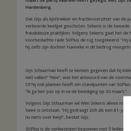
Hardenberg.
Dat Gijs als lijsttrekker en fractievoorzitter van de 
verkeerde keelgat geschoten. Sekeris is de tweede o
frauduleuze praktijken. Volgens Sekeris gaat het de
voorbedachte rade 50Plus de rug toegekeerd. “Hij laa
hij zelfs zijn dochter Hanneke in dit bedrog meegetr
Gijs Schuurman heeft te kennen gegeven dat hij inde
niet vallen? “Nee”, was het antwoord van de voormal
Of hij ook plannen heeft om standpunten van 50Plus m
“Ik ga hier pas op in na de beëdiging op 30 maart.”
Volgens Gijs Schuurman wil Wim Sekeris alleen maar
twee is ontstaan. “Hij gedraagt zich als een 81-jarig
nu niets over kwijt”, besluit Gijs.
50Plus is de verkiezingen begonnen met 5 leden. Twe