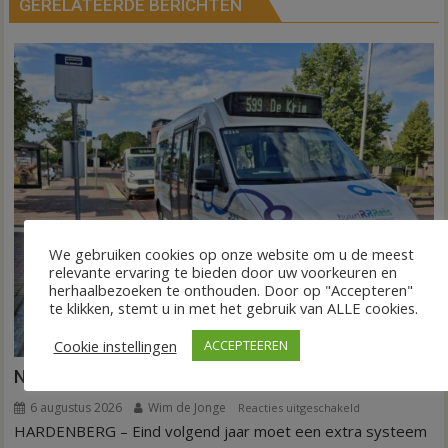
GERELATEERDE BERICHTEN
We gebruiken cookies op onze website om u de meest
relevante ervaring te bieden door uw voorkeuren en
herhaalbezoeken te onthouden. Door op "Accepteren"
te klikken, stemt u in met het gebruik van ALLE cookies.
Cookie instellingen
ACCEPTEEREN
Nieuw ov-systeem verbindt alle kernen Hardenberg
6 augustus 2026
Wim de Jonge
voor
Reacties uitgeschakeld
HARDENBERG – Eind volgend jaar moet een extra systeem
Nieuw