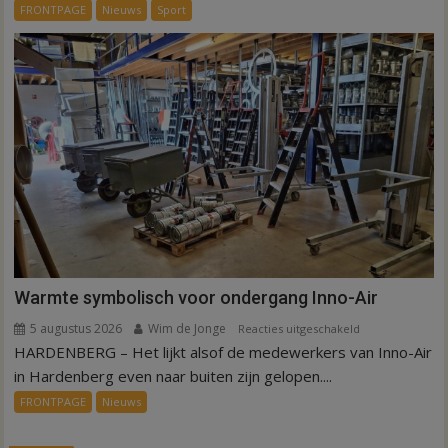
dag
FRONTPAGE
Nieuws
Sport
is
kunstgras
weg
in
Hardenberg
en
Sibculo
Warmte symbolisch voor ondergang Inno-Air
5 augustus 2026
Wim de Jonge
voor
Reacties uitgeschakeld
HARDENBERG – Het lijkt alsof de medewerkers van Inno-Air
Warmte
symbolisch
in Hardenberg even naar buiten zijn gelopen....
voor
FRONTPAGE
Nieuws
ondergang
Inno-