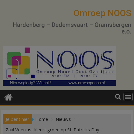
Ga
naar
Omroep NOOS
de
Hardenberg – Dedemsvaart – Gramsbergen
inhoud
e.o.
Je bent hier
Home
Nieuws
Zaal Veenlust kleurt groen op St. Patricks Day