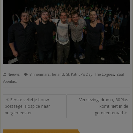
,
,
,
,
Nieuws
Binnenmars
Ierland
St. Patrick's Day
The Logues
Zaal
Veenlust
Bericht
Eerste velletje bouw
Verkiezingsdrama, 50Plus
navigatie
postzegel Hospice naar
komt niet in de
burgemeester
gemeenteraad