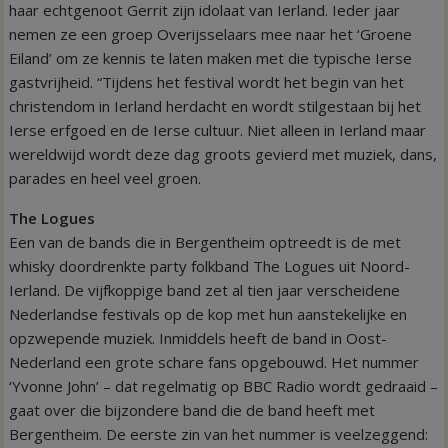
haar echtgenoot Gerrit zijn idolaat van Ierland. Ieder jaar
nemen ze een groep Overijsselaars mee naar het ‘Groene
Eiland’ om ze kennis te laten maken met die typische Ierse
gastvrijheid. “Tijdens het festival wordt het begin van het
christendom in Ierland herdacht en wordt stilgestaan bij het
Ierse erfgoed en de Ierse cultuur. Niet alleen in Ierland maar
wereldwijd wordt deze dag groots gevierd met muziek, dans,
parades en heel veel groen.
The Logues
Een van de bands die in Bergentheim optreedt is de met
whisky doordrenkte party folkband The Logues uit Noord-
Ierland. De vijfkoppige band zet al tien jaar verscheidene
Nederlandse festivals op de kop met hun aanstekelijke en
opzwepende muziek. Inmiddels heeft de band in Oost-
Nederland een grote schare fans opgebouwd. Het nummer
‘Yvonne John’ – dat regelmatig op BBC Radio wordt gedraaid –
gaat over die bijzondere band die de band heeft met
Bergentheim. De eerste zin van het nummer is veelzeggend: