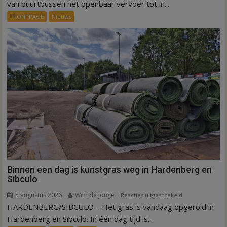
ov-
van buurtbussen het openbaar vervoer tot in...
systeem
FRONTPAGE
Nieuws
verbindt
alle
kernen
Hardenberg
Binnen een dag is kunstgras weg in Hardenberg en
Sibculo
5 augustus 2026
Wim de Jonge
voor
Reacties uitgeschakeld
HARDENBERG/SIBCULO – Het gras is vandaag opgerold in
Binnen
een
Hardenberg en Sibculo. In één dag tijd is...