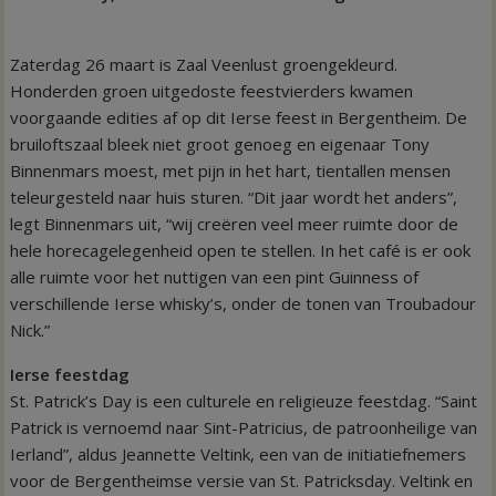
Zaterdag 26 maart is Zaal Veenlust groengekleurd.
Honderden groen uitgedoste feestvierders kwamen
voorgaande edities af op dit Ierse feest in Bergentheim. De
bruiloftszaal bleek niet groot genoeg en eigenaar Tony
Binnenmars moest, met pijn in het hart, tientallen mensen
teleurgesteld naar huis sturen. “Dit jaar wordt het anders”,
legt Binnenmars uit, “wij creëren veel meer ruimte door de
hele horecagelegenheid open te stellen. In het café is er ook
alle ruimte voor het nuttigen van een pint Guinness of
verschillende Ierse whisky’s, onder de tonen van Troubadour
Nick.”
Ierse feestdag
St. Patrick’s Day is een culturele en religieuze feestdag. “Saint
Patrick is vernoemd naar Sint-Patricius, de patroonheilige van
Ierland”, aldus Jeannette Veltink, een van de initiatiefnemers
voor de Bergentheimse versie van St. Patricksday. Veltink en