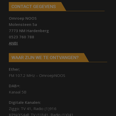
CONTACT GEGEVENS
Omroep NOOS
Molensteen 5a
7773 NM Hardenberg
0523 760 788
ANBI
WAAR ZIJN WE TE ONTVANGEN?
Ether;
FM 107.2 MHz – OmroepNOOS
DAB+:
Kanaal 5B
Digitale Kanalen:
Ziggo: TV 41, Radio (1)916
KPN/XS4all: TV (1)341, Radio (1)041