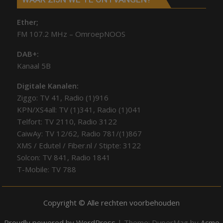
Ether;
FM 107.2 MHz – OmroepNOOS
DAB+:
Kanaal 5B
Digitale Kanalen:
Ziggo: TV 41, Radio (1)916
KPN/XS4all: TV (1)341, Radio (1)041
Telfort: TV 2110, Radio 3122
CaiwAy: TV 12/62, Radio 781/(1)867
XMS / Edutel / Fiber.nl / Stipte: 3122
Solcon: TV 841, Radio 1841
T-Mobile: TV 788
Copyright © Alle rechten voorbehouden
Proudly powered by WordPress
|
Theme: DuperMag by
Acme