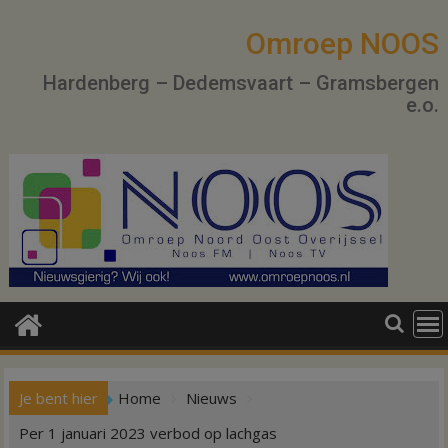
Ga
naar
Omroep NOOS
de
Hardenberg – Dedemsvaart – Gramsbergen
inhoud
e.o.
Je bent hier
Home
Nieuws
Per 1 januari 2023 verbod op lachgas