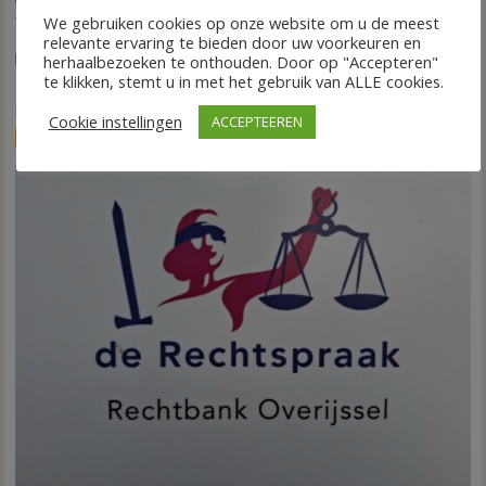
We gebruiken cookies op onze website om u de meest
VIDEO Invloed droogte op aardappeloogst
relevante ervaring te bieden door uw voorkeuren en
7 augustus 2026
Wim de Jonge
voor
Reacties uitgeschakeld
herhaalbezoeken te onthouden. Door op "Accepteren"
te klikken, stemt u in met het gebruik van ALLE cookies.
DEDEMSVAART – De extreme droogte van deze zomer laat
VIDEO
Invloed
in de akkerbouw zijn sporen na. Vooral...
Cookie instellingen
ACCEPTEEREN
droogte
FRONTPAGE
Nieuws
op
aardappeloogst