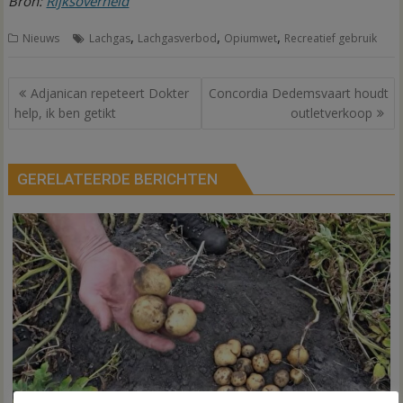
Bron:
Rijksoverheid
,
,
,
Nieuws
Lachgas
Lachgasverbod
Opiumwet
Recreatief gebruik
Bericht
Adjanican repeteert Dokter
Concordia Dedemsvaart houdt
navigatie
help, ik ben getikt
outletverkoop
GERELATEERDE BERICHTEN