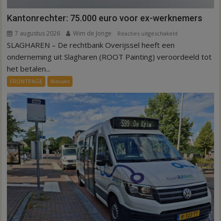
Kantonrechter: 75.000 euro voor ex-werknemers
7 augustus 2026
Wim de Jonge
voor
Reacties uitgeschakeld
SLAGHAREN – De rechtbank Overijssel heeft een
Kantonrechter:
75.000
onderneming uit Slagharen (ROOT Painting) veroordeeld tot
euro
het betalen...
voor
FRONTPAGE
Nieuws
ex-
werknemers