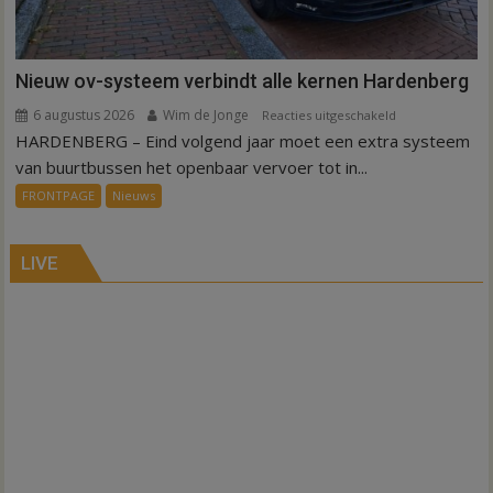
Nieuw ov-systeem verbindt alle kernen Hardenberg
6 augustus 2026
Wim de Jonge
voor
Reacties uitgeschakeld
HARDENBERG – Eind volgend jaar moet een extra systeem
Nieuw
ov-
van buurtbussen het openbaar vervoer tot in...
systeem
FRONTPAGE
Nieuws
verbindt
alle
kernen
LIVE
Hardenberg