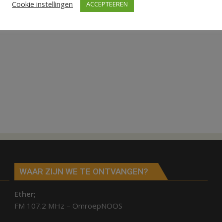
Cookie instellingen
ACCEPTEEREN
WAAR ZIJN WE TE ONTVANGEN?
Ether;
FM 107.2 MHz – OmroepNOOS