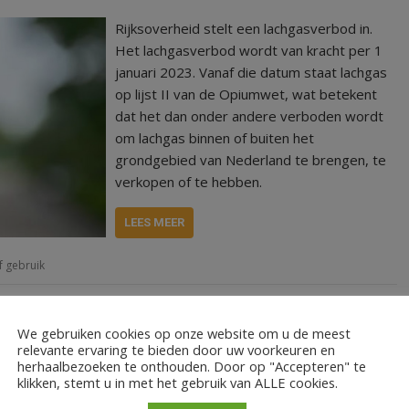
Rijksoverheid stelt een lachgasverbod in.
Het lachgasverbod wordt van kracht per 1
januari 2023. Vanaf die datum staat lachgas
op lijst II van de Opiumwet, wat betekent
dat het dan onder andere verboden wordt
om lachgas binnen of buiten het
grondgebied van Nederland te brengen, te
verkopen of te hebben.
LEES MEER
f gebruik
We gebruiken cookies op onze website om u de meest
relevante ervaring te bieden door uw voorkeuren en
herhaalbezoeken te onthouden. Door op "Accepteren" te
klikken, stemt u in met het gebruik van ALLE cookies.