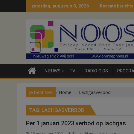
Ga
zaterdag, augustus 8, 2026
Recente berichte
naar
de
inhoud
NIEUWS
TV
RADIO GIDS
PROGRA
Je bent hier
Home
Lachgasverbod
TAG:
LACHGASVERBOD
Per 1 januari 2023 verbod op lachgas
15 november 2022
Tineke Eilander-van den Hof