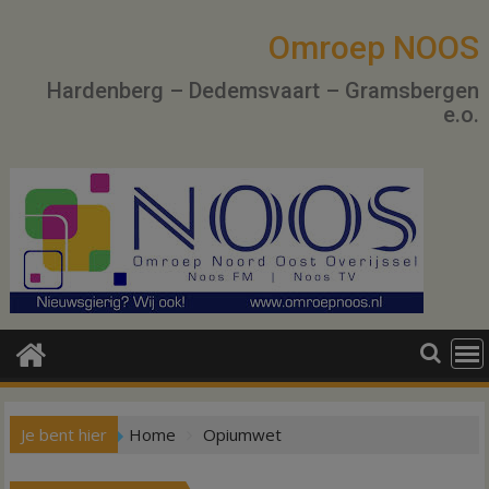
Ga
naar
Omroep NOOS
de
Hardenberg – Dedemsvaart – Gramsbergen
inhoud
e.o.
Je bent hier
Home
Opiumwet