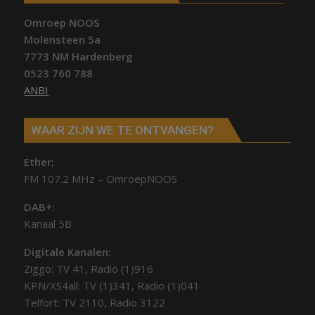
Omroep NOOS
Molensteen 5a
7773 NM Hardenberg
0523 760 788
ANBI
WAAR ZIJN WE TE ONTVANGEN?
Ether;
FM 107.2 MHz – OmroepNOOS
DAB+:
Kanaal 5B
Digitale Kanalen:
Ziggo: TV 41, Radio (1)916
KPN/XS4all: TV (1)341, Radio (1)041
Telfort: TV 2110, Radio 3122