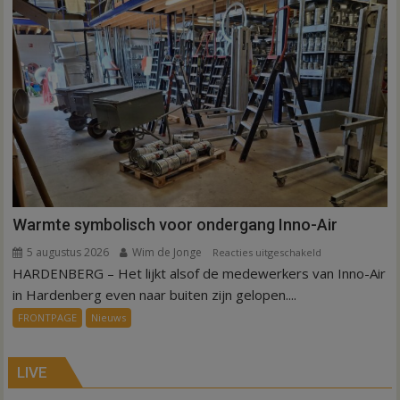
weg
in
Hardenberg
en
Sibculo
Warmte symbolisch voor ondergang Inno-Air
5 augustus 2026
Wim de Jonge
voor
Reacties uitgeschakeld
HARDENBERG – Het lijkt alsof de medewerkers van Inno-Air
Warmte
symbolisch
in Hardenberg even naar buiten zijn gelopen....
voor
FRONTPAGE
Nieuws
ondergang
Inno-
Air
LIVE