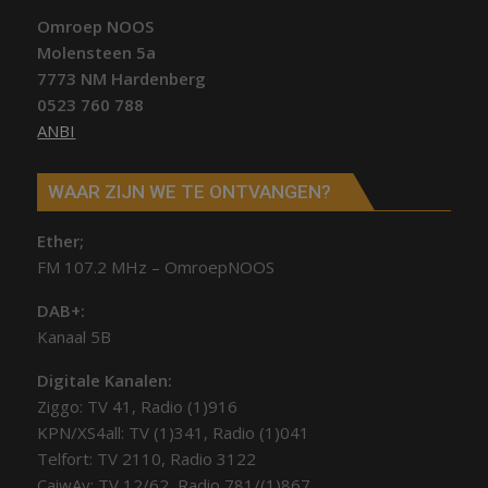
Omroep NOOS
Molensteen 5a
7773 NM Hardenberg
0523 760 788
ANBI
WAAR ZIJN WE TE ONTVANGEN?
Ether;
FM 107.2 MHz – OmroepNOOS
DAB+:
Kanaal 5B
Digitale Kanalen:
Ziggo: TV 41, Radio (1)916
KPN/XS4all: TV (1)341, Radio (1)041
Telfort: TV 2110, Radio 3122
CaiwAy: TV 12/62, Radio 781/(1)867