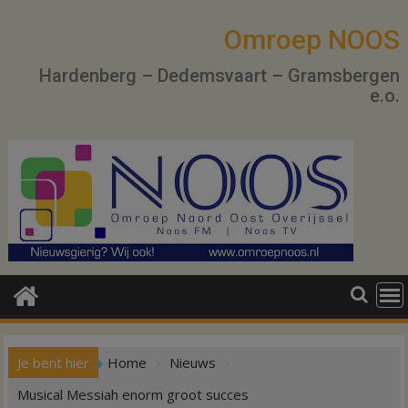
Ga
naar
Omroep NOOS
de
Hardenberg – Dedemsvaart – Gramsbergen
inhoud
e.o.
Je bent hier
Home
Nieuws
Musical Messiah enorm groot succes