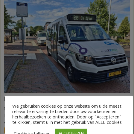
Nieuw ov-systeem verbindt alle kernen Hardenberg
We gebruiken cookies op onze website om u de meest
6 augustus 2026
Wim de Jonge
voor
Reacties uitgeschakeld
relevante ervaring te bieden door uw voorkeuren en
HARDENBERG – Eind volgend jaar moet een extra systeem
Nieuw
herhaalbezoeken te onthouden. Door op "Accepteren"
ov-
te klikken, stemt u in met het gebruik van ALLE cookies.
van buurtbussen het openbaar vervoer tot in...
systeem
FRONTPAGE
Nieuws
Cookie instellingen
ACCEPTEEREN