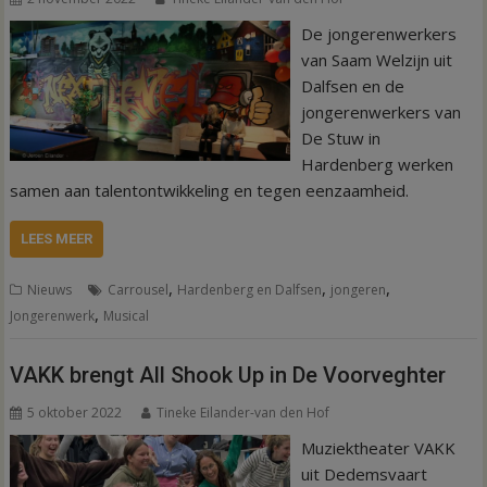
De jongerenwerkers
van Saam Welzijn uit
Dalfsen en de
jongerenwerkers van
De Stuw in
Hardenberg werken
samen aan talentontwikkeling en tegen eenzaamheid.
LEES MEER
,
,
,
Nieuws
Carrousel
Hardenberg en Dalfsen
jongeren
,
Jongerenwerk
Musical
VAKK brengt All Shook Up in De Voorveghter
5 oktober 2022
Tineke Eilander-van den Hof
Muziektheater VAKK
uit Dedemsvaart