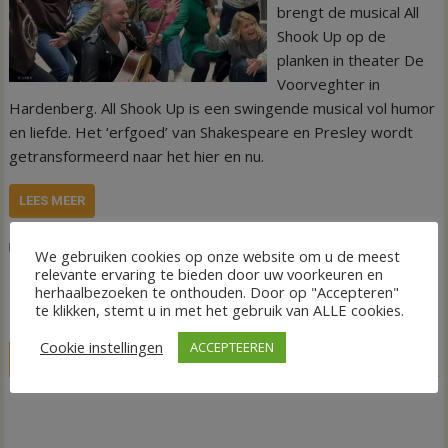
brengt de musical All
Shook Up op de
planken in theater De
Voorveghter in
Hardenberg. All Shook Up is een swingende musical vol humor
en liefde. Het ‘erfgoed’ van Shakespeare en Presley wordt
getransformeerd naar het hier en nu.
LEES MEER
,
,
,
Agenda
Nieuws
Musical
Theater De Voorveghter
VAKK
We gebruiken cookies op onze website om u de meest
Dedemsvaart
relevante ervaring te bieden door uw voorkeuren en
herhaalbezoeken te onthouden. Door op "Accepteren"
te klikken, stemt u in met het gebruik van ALLE cookies.
Cookie instellingen
ACCEPTEEREN
LIVE