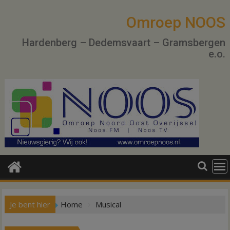
Ga
naar
Omroep NOOS
de
Hardenberg – Dedemsvaart – Gramsbergen
inhoud
e.o.
Je bent hier
Home
Musical