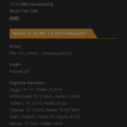
7773 NM Hardenberg
0523 760 788
ANBI
WAAR ZIJN WE TE ONTVANGEN?
Ether;
FM 107.2 MHz – OmroepNOOS
DAB+:
Kanaal 5B
Digitale Kanalen:
Ziggo: TV 41, Radio (1)916
KPN/XS4all: TV (1)341, Radio (1)041
Telfort: TV 2110, Radio 3122
CaiwAy: TV 12/62, Radio 781/(1)867
XMS / Edutel / Fiber.nl / Stipte: 3122
Solcon: TV 841, Radio 1841