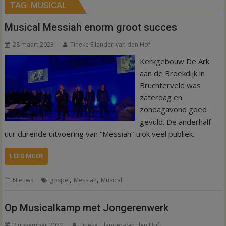
TAG:
MUSICAL
Musical Messiah enorm groot succes
28 maart 2023
Tineke Eilander-van den Hof
Kerkgebouw De Ark
aan de Broekdijk in
Bruchterveld was
zaterdag en
zondagavond goed
gevuld. De anderhalf
uur durende uitvoering van “Messiah” trok veel publiek.
LEES MEER
,
,
Nieuws
gospel
Messiah
Musical
Op Musicalkamp met Jongerenwerk
2 november 2022
Tineke Eilander-van den Hof