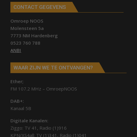
CONTACT GEGEVENS
Omroep NOOS
Molensteen 5a
7773 NM Hardenberg
0523 760 788
ANBI
WAAR ZIJN WE TE ONTVANGEN?
Ether;
FM 107.2 MHz – OmroepNOOS
DAB+:
Kanaal 5B
Digitale Kanalen:
Ziggo: TV 41, Radio (1)916
KPN/XS4all: TV (1)341, Radio (1)041