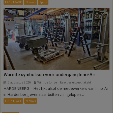
dag
FRONTPAGE
Nieuws
Sport
is
kunstgras
weg
in
Hardenberg
en
Sibculo
Warmte symbolisch voor ondergang Inno-Air
5 augustus 2026
Wim de Jonge
voor
Reacties uitgeschakeld
HARDENBERG – Het lijkt alsof de medewerkers van Inno-Air
Warmte
symbolisch
in Hardenberg even naar buiten zijn gelopen....
voor
FRONTPAGE
Nieuws
ondergang
Inno-