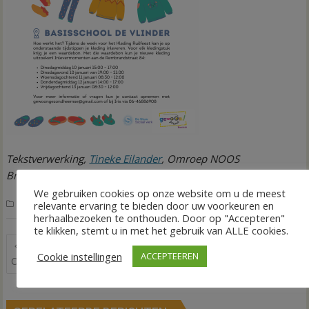
Tekstverwerking,
Tineke Eilander
, Omroep NOOS
Bron:
De Stuw
We gebruiken cookies op onze website om u de meest
,
,
,
Agenda
Nieuws
kleding
kleding ruilen
ruilen
relevante ervaring te bieden door uw voorkeuren en
herhaalbezoeken te onthouden. Door op "Accepteren"
te klikken, stemt u in met het gebruik van ALLE cookies.
Bericht
Zelfstandig oefenen bij het
Niet alle contracten zijn rond
Cookie instellingen
ACCEPTEEREN
navigatie
Oefenplein
met Saxenburgh