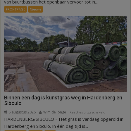
ov-
van buurtbussen het openbaar vervoer tot in...
systeem
FRONTPAGE
Nieuws
verbindt
alle
kernen
Hardenberg
Binnen een dag is kunstgras weg in Hardenberg en
Sibculo
5 augustus 2026
Wim de Jonge
voor
Reacties uitgeschakeld
HARDENBERG/SIBCULO – Het gras is vandaag opgerold in
Binnen
een
Hardenberg en Sibculo. In één dag tijd is...