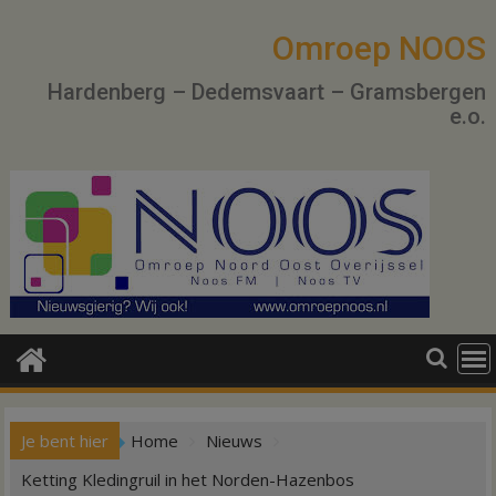
Ga
naar
Omroep NOOS
de
Hardenberg – Dedemsvaart – Gramsbergen
inhoud
e.o.
Je bent hier
Home
Nieuws
Ketting Kledingruil in het Norden-Hazenbos