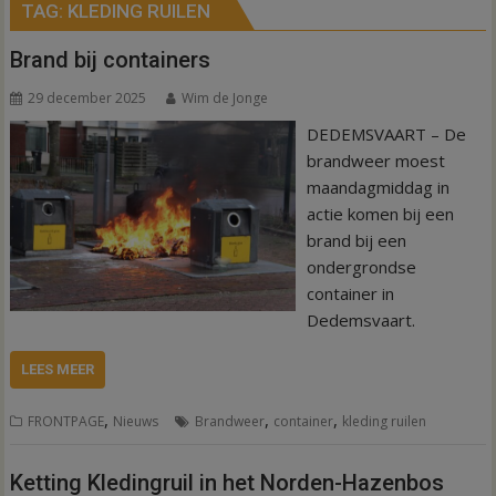
TAG:
KLEDING RUILEN
Brand bij containers
29 december 2025
Wim de Jonge
DEDEMSVAART – De
brandweer moest
maandagmiddag in
actie komen bij een
brand bij een
ondergrondse
container in
Dedemsvaart.
LEES MEER
,
,
,
FRONTPAGE
Nieuws
Brandweer
container
kleding ruilen
Ketting Kledingruil in het Norden-Hazenbos