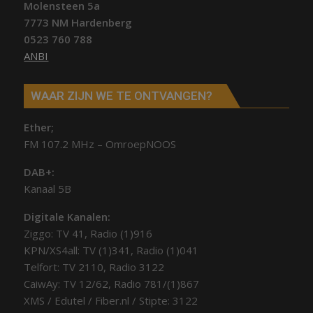
Molensteen 5a
7773 NM Hardenberg
0523 760 788
ANBI
WAAR ZIJN WE TE ONTVANGEN?
Ether;
FM 107.2 MHz – OmroepNOOS
DAB+:
Kanaal 5B
Digitale Kanalen:
Ziggo: TV 41, Radio (1)916
KPN/XS4all: TV (1)341, Radio (1)041
Telfort: TV 2110, Radio 3122
CaiwAy: TV 12/62, Radio 781/(1)867
XMS / Edutel / Fiber.nl / Stipte: 3122