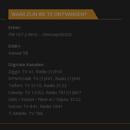
Sibculo
WAAR ZIJN WE TE ONTVANGEN?
Ether;
FM 107.2 MHz – OmroepNOOS
DAB+:
Kanaal 5B
Digitale Kanalen:
Ziggo: TV 41, Radio (1)916
KPN/XS4all: TV (1)341, Radio (1)041
Telfort: TV 2110, Radio 3122
CaiwAy: TV 12/62, Radio 781/(1)867
XMS / Edutel / Fiber.nl / Stipte: 3122
Solcon: TV 841, Radio 1841
T-Mobile: TV 788