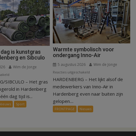
Warmte symbolisch voor
 dag is kunstgras
ondergang Inno-Air
denberg en Sibculo
5 augustus 2026
Wim de Jonge
026
Wim de Jonge
voor
Reacties uitgeschakeld
voor
hakeld
HARDENBERG – Het lijkt alsof de
Warmte
/SIBCULO – Het gras
Binnen
symbolisch
medewerkers van Inno-Air in
een
pgerold in Hardenberg
voor
Hardenberg even naar buiten zijn
dag
één dag tijd is...
ondergang
gelopen....
is
Nieuws
Sport
Inno-
kunstgras
FRONTPAGE
Nieuws
Air
weg
in
Hardenberg
en