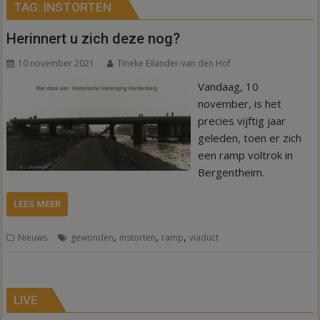
TAG:
INSTORTEN
Herinnert u zich deze nog?
10 november 2021
Tineke Eilander-van den Hof
Vandaag, 10
november, is het
precies vijftig jaar
geleden, toen er zich
een ramp voltrok in
Bergentheim.
LEES MEER
,
,
,
Nieuws
gewonden
instorten
ramp
viaduct
LIVE