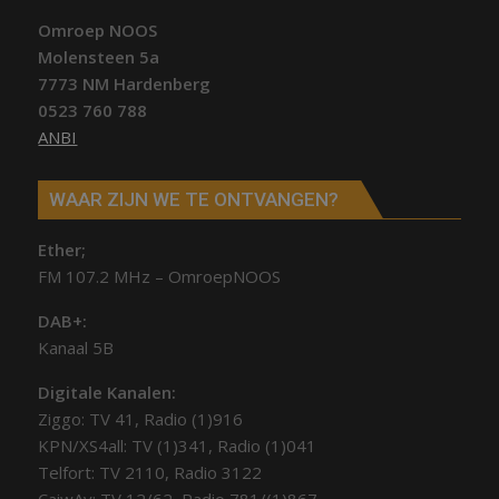
Omroep NOOS
Molensteen 5a
7773 NM Hardenberg
0523 760 788
ANBI
WAAR ZIJN WE TE ONTVANGEN?
Ether;
FM 107.2 MHz – OmroepNOOS
DAB+:
Kanaal 5B
Digitale Kanalen:
Ziggo: TV 41, Radio (1)916
KPN/XS4all: TV (1)341, Radio (1)041
Telfort: TV 2110, Radio 3122