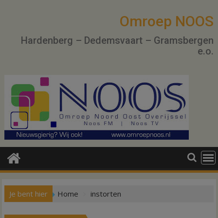
Ga
naar
Omroep NOOS
de
Hardenberg – Dedemsvaart – Gramsbergen
inhoud
e.o.
Je bent hier
Home
instorten