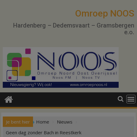
Ga
naar
Omroep NOOS
de
Hardenberg – Dedemsvaart – Gramsbergen
inhoud
e.o.
Je bent hier
Home
Nieuws
Geen dag zonder Bach in Reestkerk