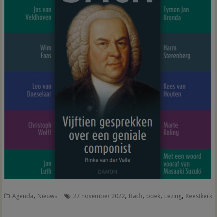
,
,
,
,
,
Agenda
Nieuws
27 november 2022
Bach
boek
Lezing
Reestkerk