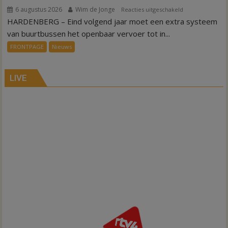
6 augustus 2026
Wim de Jonge
voor
Reacties uitgeschakeld
HARDENBERG – Eind volgend jaar moet een extra systeem
Nieuw
ov-
van buurtbussen het openbaar vervoer tot in...
systeem
FRONTPAGE
Nieuws
verbindt
alle
kernen
LIVE
Hardenberg