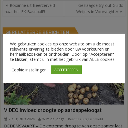
Bericht
Roxanne uit Beerzerveld
Geslaagde try-out Guido
navigatie
naar het EK Baseball5
Weijers in Voorveghter
GERELATEERDE BERICHTEN
We gebruiken cookies op onze website om u de meest
relevante ervaring te bieden door uw voorkeuren en
herhaalbezoeken te onthouden. Door op "Accepteren"
te klikken, stemt u in met het gebruik van ALLE cookies.
Cookie instellingen
ACCEPTEEREN
VIDEO Invloed droogte op aardappeloogst
7 augustus 2026
Wim de Jonge
voor
Reacties uitgeschakeld
DEDEMSVAART – De extreme droogte van deze zomer laat
VIDEO