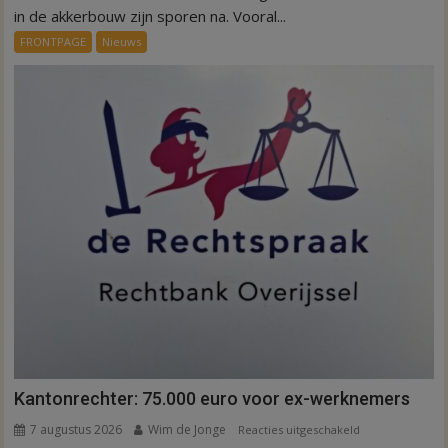
Invloed
in de akkerbouw zijn sporen na. Vooral...
droogte
FRONTPAGE
Nieuws
op
aardappeloogst
Kantonrechter: 75.000 euro voor ex-werknemers
7 augustus 2026
Wim de Jonge
voor
Reacties uitgeschakeld