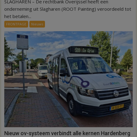
SLAGHAREN – De rechtbank Overijssel heeft een
Kantonrechter:
75.000
onderneming uit Slagharen (ROOT Painting) veroordeeld tot
euro
het betalen...
voor
FRONTPAGE
Nieuws
ex-
werknemers
Nieuw ov-systeem verbindt alle kernen Hardenberg