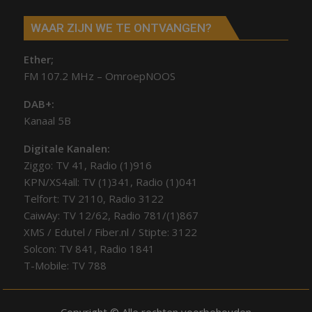
WAAR ZIJN WE TE ONTVANGEN?
Ether;
FM 107.2 MHz – OmroepNOOS
DAB+:
Kanaal 5B
Digitale Kanalen:
Ziggo: TV 41, Radio (1)916
KPN/XS4all: TV (1)341, Radio (1)041
Telfort: TV 2110, Radio 3122
CaiwAy: TV 12/62, Radio 781/(1)867
XMS / Edutel / Fiber.nl / Stipte: 3122
Solcon: TV 841, Radio 1841
T-Mobile: TV 788