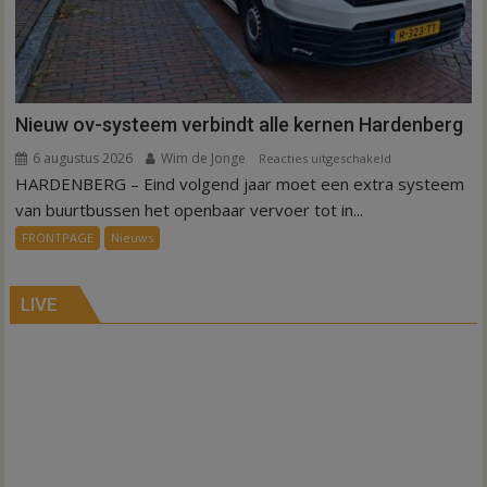
Nieuw ov-systeem verbindt alle kernen Hardenberg
6 augustus 2026
Wim de Jonge
voor
Reacties uitgeschakeld
HARDENBERG – Eind volgend jaar moet een extra systeem
Nieuw
ov-
van buurtbussen het openbaar vervoer tot in...
systeem
FRONTPAGE
Nieuws
verbindt
alle
kernen
LIVE
Hardenberg