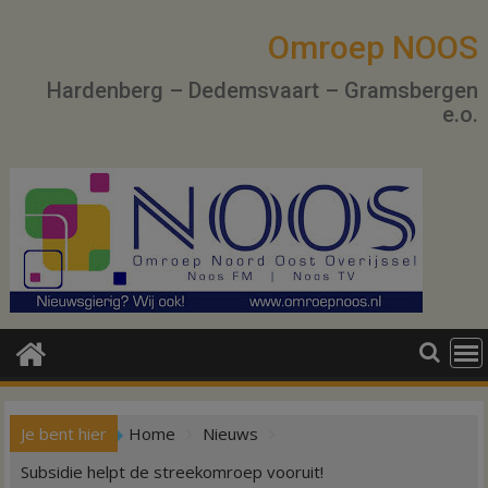
Ga
naar
Omroep NOOS
de
Hardenberg – Dedemsvaart – Gramsbergen
inhoud
e.o.
Je bent hier
Home
Nieuws
Subsidie helpt de streekomroep vooruit!