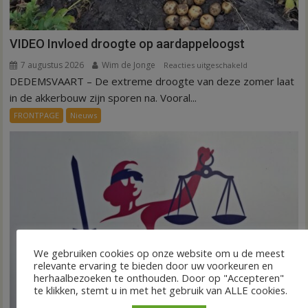
VIDEO Invloed droogte op aardappeloogst
7 augustus 2026
Wim de Jonge
voor
Reacties uitgeschakeld
DEDEMSVAART – De extreme droogte van deze zomer laat
VIDEO
Invloed
in de akkerbouw zijn sporen na. Vooral...
droogte
FRONTPAGE
Nieuws
op
aardappeloogst
We gebruiken cookies op onze website om u de meest
relevante ervaring te bieden door uw voorkeuren en
herhaalbezoeken te onthouden. Door op "Accepteren"
te klikken, stemt u in met het gebruik van ALLE cookies.