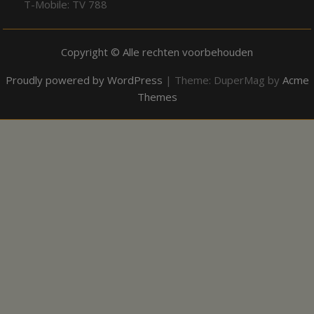
T-Mobile: TV 788
Copyright © Alle rechten voorbehouden
Proudly powered by WordPress
|
Theme: DuperMag by
Acme
Themes