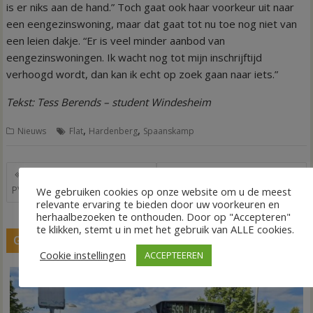
is er niks aan de hand.” Toch gaat ook haar voorkeur uit naar
een eengezinswoning, maar dat gaat tot nu toe nog niet van
een leien dakje. “Er is veel minder aanbod van
eengezinswoningen. Ik wacht nog tot mijn inschrijftijd
verhoogd wordt, dan kan ik echt op zoek gaan naar iets.”
Tekst: Tess Berends – student Windesheim
,
,
Nieuws
Flat
Hardenberg
Spaanskamp
Bericht
Geen plek in raadszaal voor
Vier jaar cel voor ontucht met
navigatie
PVV?
vierjarige
We gebruiken cookies op onze website om u de meest
relevante ervaring te bieden door uw voorkeuren en
herhaalbezoeken te onthouden. Door op "Accepteren"
te klikken, stemt u in met het gebruik van ALLE cookies.
GERELATEERDE BERICHTEN
Cookie instellingen
ACCEPTEEREN