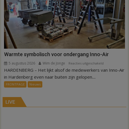
Hardenberg
en
Sibculo
Warmte symbolisch voor ondergang Inno-Air
5 augustus 2026
Wim de Jonge
voor
Reacties uitgeschakeld
HARDENBERG – Het lijkt alsof de medewerkers van Inno-Air
Warmte
symbolisch
in Hardenberg even naar buiten zijn gelopen....
voor
FRONTPAGE
Nieuws
ondergang
Inno-
Air
LIVE