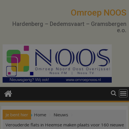
Ga
naar
Omroep NOOS
de
Hardenberg – Dedemsvaart – Gramsbergen
inhoud
e.o.
Je bent hier
Home
Nieuws
Verouderde flats in Heemse maken plaats voor 160 nieuwe