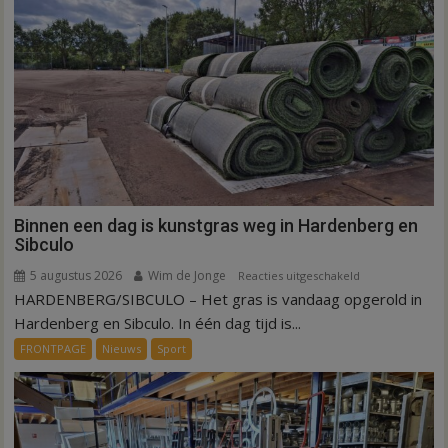
Hardenberg
Binnen een dag is kunstgras weg in Hardenberg en
Sibculo
5 augustus 2026
Wim de Jonge
voor
Reacties uitgeschakeld
HARDENBERG/SIBCULO – Het gras is vandaag opgerold in
Binnen
een
Hardenberg en Sibculo. In één dag tijd is...
dag
FRONTPAGE
Nieuws
Sport
is
kunstgras
weg
in