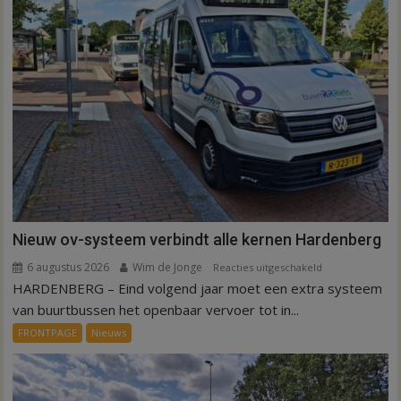
Nieuw ov-systeem verbindt alle kernen Hardenberg
6 augustus 2026
Wim de Jonge
voor
Reacties uitgeschakeld
HARDENBERG – Eind volgend jaar moet een extra systeem
Nieuw
ov-
van buurtbussen het openbaar vervoer tot in...
systeem
FRONTPAGE
Nieuws
verbindt
alle
kernen