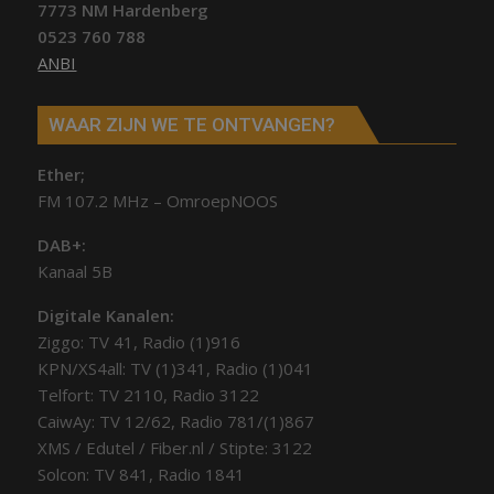
7773 NM Hardenberg
0523 760 788
ANBI
WAAR ZIJN WE TE ONTVANGEN?
Ether;
FM 107.2 MHz – OmroepNOOS
DAB+:
Kanaal 5B
Digitale Kanalen:
Ziggo: TV 41, Radio (1)916
KPN/XS4all: TV (1)341, Radio (1)041
Telfort: TV 2110, Radio 3122
CaiwAy: TV 12/62, Radio 781/(1)867
XMS / Edutel / Fiber.nl / Stipte: 3122
Solcon: TV 841, Radio 1841