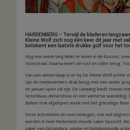
HARDENBERG – Terwijl de bladeren langzaam 
Kleine Wolf zich nog één keer dit jaar met v
betekent een laatste drukke golf voor het to
Nog een week lang klinkt er leven in de bossen, ove
Voorstraat. Daarna keert de rust en stilte terug. To
Van een winterslaap is er bij De Kleine Wolf echter
zijn de medewerkers druk bezig met een ander proj
en januari open zal zijn. De camping biedt steeds me
Sinterklaas-dinnershow en een winterse wandeling.
Bulten trok afgelopen week met het griezelige Bee
Deze activiteiten en voorzieningen, ook wel dagrec
worden in heel Nederland steeds vaker bezocht. Be
vaker een bijzondere, unieke en betekenisvolle activite