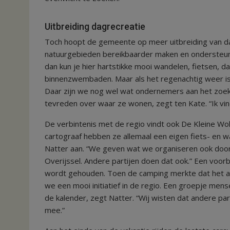
Uitbreiding dagrecreatie
Toch hoopt de gemeente op meer uitbreiding van da
natuurgebieden bereikbaarder maken en ondersteune
dan kun je hier hartstikke mooi wandelen, fietsen,
binnenzwembaden. Maar als het regenachtig weer is z
Daar zijn we nog wel wat ondernemers aan het zoek
tevreden over waar ze wonen, zegt ten Kate. “Ik vind
De verbintenis met de regio vindt ook De Kleine Wo
cartograaf hebben ze allemaal een eigen fiets- en w
Natter aan. “We geven wat we organiseren ook door
Overijssel. Andere partijen doen dat ook.” Een voorbe
wordt gehouden. Toen de camping merkte dat het an
we een mooi initiatief in de regio. Een groepje men
de kalender, zegt Natter. “Wij wisten dat andere pa
mee.”