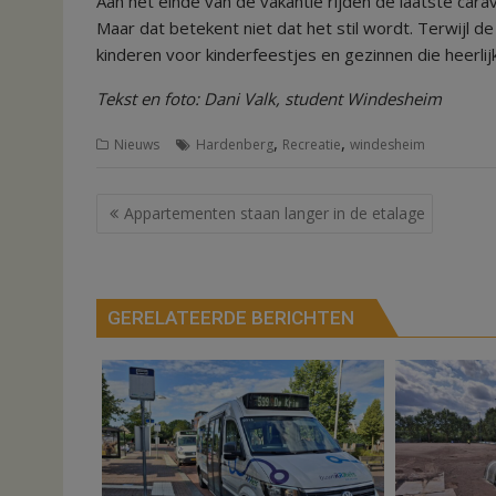
Aan het einde van de vakantie rijden de laatste cara
Maar dat betekent niet dat het stil wordt. Terwijl d
kinderen voor kinderfeestjes en gezinnen die heerlij
Tekst en foto: Dani Valk, student Windesheim
,
,
Nieuws
Hardenberg
Recreatie
windesheim
Bericht
Appartementen staan langer in de etalage
navigatie
GERELATEERDE BERICHTEN