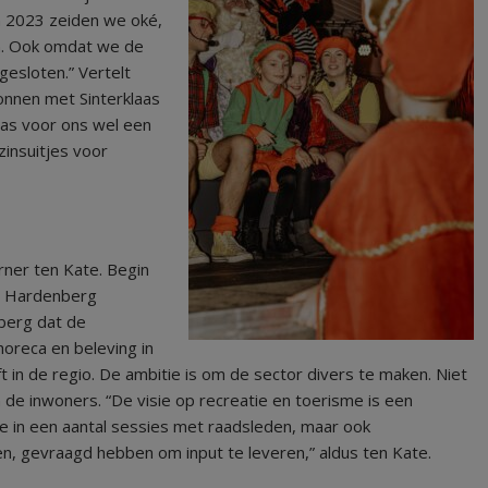
n 2023 zeiden we oké,
n. Ook omdat we de
esloten.” Vertelt
onnen met Sinterklaas
was voor ons wel een
zinsuitjes voor
ner ten Kate. Begin
ie Hardenberg
nberg dat de
oreca en beleving in
ft in de regio. De ambitie is om de sector divers te maken. Niet
n de inwoners. “De visie op recreatie en toerisme is een
we in een aantal sessies met raadsleden, maar ook
, gevraagd hebben om input te leveren,” aldus ten Kate.