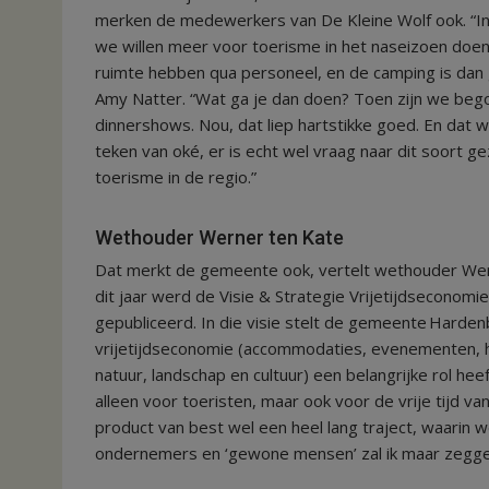
merken de medewerkers van De Kleine Wolf ook. “I
we willen meer voor toerisme in het naseizoen doe
ruimte hebben qua personeel, en de camping is dan g
Amy Natter. “Wat ga je dan doen? Toen zijn we beg
dinnershows. Nou, dat liep hartstikke goed. En dat 
teken van oké, er is echt wel vraag naar dit soort ge
toerisme in de regio.”
Wethouder Werner ten Kate
Dat merkt de gemeente ook, vertelt wethouder Wer
dit jaar werd de Visie & Strategie Vrijetijdseconom
gepubliceerd. In die visie stelt de gemeente Harde
vrijetijdseconomie (accommodaties, evenementen, h
natuur, landschap en cultuur) een belangrijke rol hee
alleen voor toeristen, maar ook voor de vrije tijd va
product van best wel een heel lang traject, waarin 
ondernemers en ‘gewone mensen’ zal ik maar zeggen