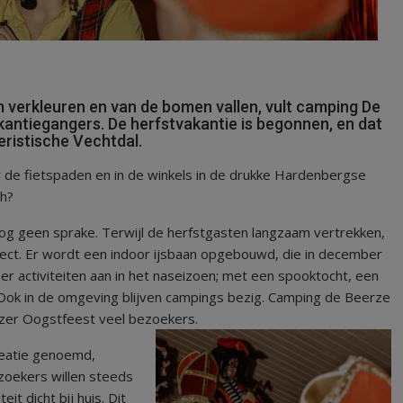
verkleuren en van de bomen vallen, vult camping De
akantiegangers. De herfstvakantie is begonnen, en dat
eristische Vechtdal.
r de fietspaden en in de winkels in de drukke Hardenbergse
ch?
 nog geen sprake. Terwijl de herfstgasten langzaam vertrekken,
ect. Er wordt een indoor ijsbaan opgebouwd, die in december
er activiteiten aan in het naseizoen; met een spooktocht, een
 Ook in de omgeving blijven campings bezig. Camping de Beerze
rzer Oogstfeest veel bezoekers.
reatie genoemd,
zoekers willen steeds
it dicht bij huis. Dit