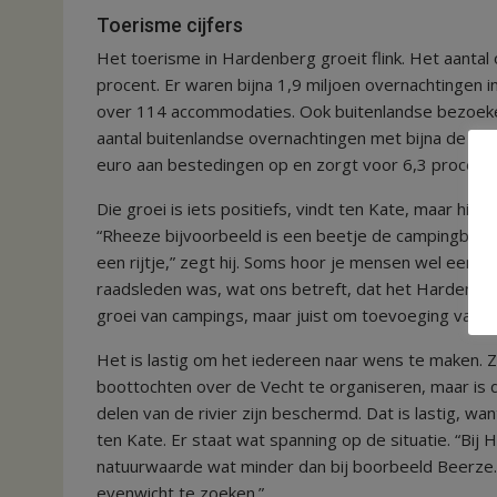
Toerisme cijfers
Het toerisme in Hardenberg groeit flink. Het aanta
procent. Er waren bijna 1,9 miljoen overnachtingen i
over 114 accommodaties. Ook buitenlandse bezoeke
aantal buitenlandse overnachtingen met bijna de helft
euro aan bestedingen op en zorgt voor 6,3 procent
Die groei is iets positiefs, vindt ten Kate, maar hij 
“Rheeze bijvoorbeeld is een beetje de campingboul
een rijtje,” zegt hij. Soms hoor je mensen wel eens
raadsleden was, wat ons betreft, dat het Hardenbe
groei van campings, maar juist om toevoeging van kwa
Het is lastig om het iedereen naar wens te maken. 
boottochten over de Vecht te organiseren, maar is di
delen van de rivier zijn beschermd. Dat is lastig, wa
ten Kate. Er staat wat spanning op de situatie. “Bi
natuurwaarde wat minder dan bij boorbeeld Beerze.
evenwicht te zoeken.”