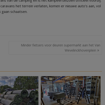
vans van de camping en is het kampeerseizoen officieel voorbij.
e caravans het terrein verlaten, komen er nieuwe auto’s aan, vol
k gaan schaatsen.
Minder fietsers voor deuren supermarkt aan het Van
Wevelinckhovenplein