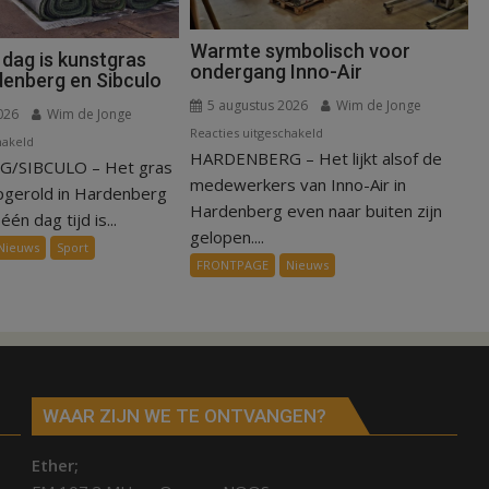
Warmte symbolisch voor
 dag is kunstgras
ondergang Inno-Air
denberg en Sibculo
5 augustus 2026
Wim de Jonge
026
Wim de Jonge
voor
Reacties uitgeschakeld
voor
hakeld
HARDENBERG – Het lijkt alsof de
Warmte
/SIBCULO – Het gras
Binnen
symbolisch
medewerkers van Inno-Air in
een
pgerold in Hardenberg
voor
Hardenberg even naar buiten zijn
dag
één dag tijd is...
ondergang
gelopen....
is
Nieuws
Sport
Inno-
kunstgras
FRONTPAGE
Nieuws
Air
weg
in
Hardenberg
en
Sibculo
WAAR ZIJN WE TE ONTVANGEN?
Ether;