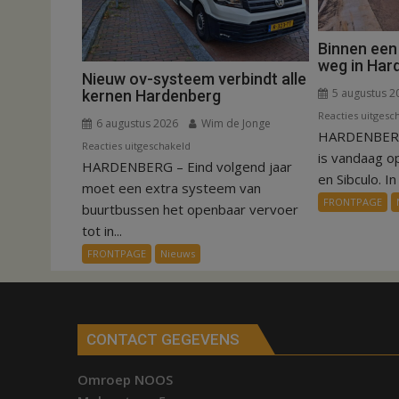
Binnen een
weg in Har
Nieuw ov-systeem verbindt alle
5 augustus 2
kernen Hardenberg
Reacties uitgesc
6 augustus 2026
Wim de Jonge
HARDENBERG
voor
Reacties uitgeschakeld
is vandaag o
HARDENBERG – Eind volgend jaar
Nieuw
en Sibculo. In 
ov-
moet een extra systeem van
FRONTPAGE
systeem
buurtbussen het openbaar vervoer
verbindt
tot in...
alle
FRONTPAGE
Nieuws
kernen
Hardenberg
CONTACT GEGEVENS
Omroep NOOS