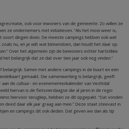
grecreatie, ook voor inwoners van de gemeente. Zo willen ze
n ze ondernemers met initiatieven. “Als het mooi weer is,
 dat soort dingen doen. De meeste campings hebben ook wel
oals nu, en je wilt wat binnendoen, dan houdt het daar op.
en.” Over het algemeen zijn de bewoners echter hartstikke
 het belangrijk dat ze dat over tien jaar ook nog vinden.”
lf belangrijk. Samen met andere campings in de buurt en een
andelkaart gemaakt. Die samenwerking is belangrijk, geeft
 aan de cultuur- en evenementenkalender van Vechtdal
eld hiervan is de fietsvierdaagse die al jaren in de regio
imo hiervoor terugliep, hebben ze dit opgepakt. “Dat vonden
sen deed daar elk jaar graag aan mee.” Deze staat steevast in
rtijen en campings dit ook deden. Dat geven we dan als tip