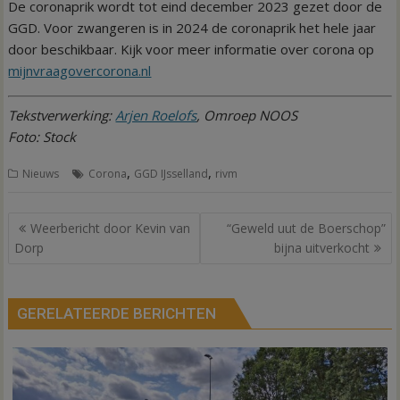
De coronaprik wordt tot eind december 2023 gezet door de
GGD. Voor zwangeren is in 2024 de coronaprik het hele jaar
door beschikbaar. Kijk voor meer informatie over corona op
mijnvraagovercorona.nl
Tekstverwerking:
Arjen Roelofs
, Omroep NOOS
Foto: Stock
,
,
Nieuws
Corona
GGD IJsselland
rivm
Bericht
Weerbericht door Kevin van
“Geweld uut de Boerschop”
navigatie
Dorp
bijna uitverkocht
GERELATEERDE BERICHTEN