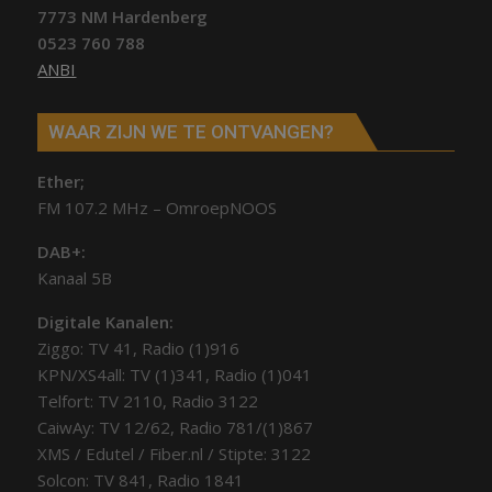
7773 NM Hardenberg
0523 760 788
ANBI
WAAR ZIJN WE TE ONTVANGEN?
Ether;
FM 107.2 MHz – OmroepNOOS
DAB+:
Kanaal 5B
Digitale Kanalen:
Ziggo: TV 41, Radio (1)916
KPN/XS4all: TV (1)341, Radio (1)041
Telfort: TV 2110, Radio 3122
CaiwAy: TV 12/62, Radio 781/(1)867
XMS / Edutel / Fiber.nl / Stipte: 3122
Solcon: TV 841, Radio 1841