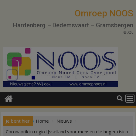
Ga
naar
Omroep NOOS
de
Hardenberg – Dedemsvaart – Gramsbergen
inhoud
e.o.
Je bent hier
Home
Nieuws
Coronaprik in regio IJsselland voor mensen die hoger risico