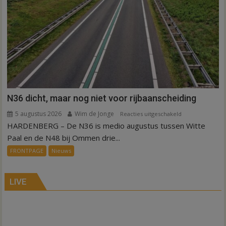
N36 dicht, maar nog niet voor rijbaanscheiding
5 augustus 2026
Wim de Jonge
voor
Reacties uitgeschakeld
HARDENBERG – De N36 is medio augustus tussen Witte
N36
dicht,
Paal en de N48 bij Ommen drie...
maar
FRONTPAGE
Nieuws
nog
niet
voor
LIVE
rijbaanscheiding