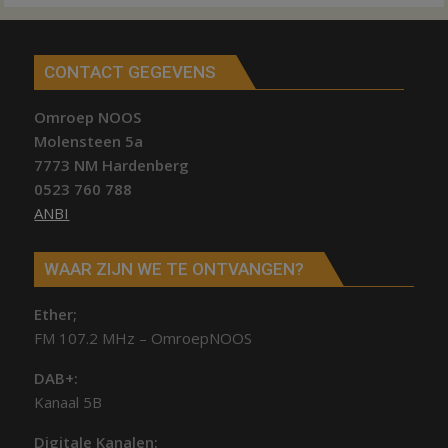
CONTACT GEGEVENS
Omroep NOOS
Molensteen 5a
7773 NM Hardenberg
0523 760 788
ANBI
WAAR ZIJN WE TE ONTVANGEN?
Ether;
FM 107.2 MHz – OmroepNOOS
DAB+:
Kanaal 5B
Digitale Kanalen: