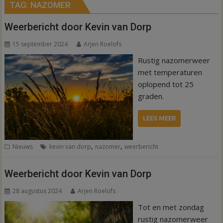
TAG:
NAZOMER
Weerbericht door Kevin van Dorp
15 september 2024
Arjen Roelofs
Rustig nazomerweer
met temperaturen
oplopend tot 25
graden.
LEES MEER
,
,
Nieuws
kevin van dorp
nazomer
weerbericht
Weerbericht door Kevin van Dorp
28 augustus 2024
Arjen Roelofs
Tot en met zondag
rustig nazomerweer