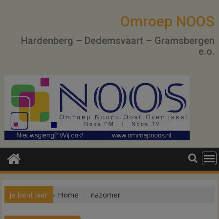
Ga
naar
Omroep NOOS
de
Hardenberg – Dedemsvaart – Gramsbergen
inhoud
e.o.
Je bent hier
Home
nazomer