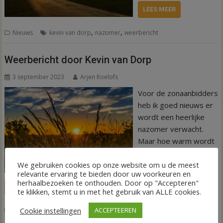
LEES MEER
,
,
Nieuws
kevin van dorp
nazomer
weerbericht
Weerbericht door Kevin van Dorp
3 september 2023
Arjen Roelofs
Voor de zonaanbidders
heb ik goed nieuws er
wordt een heerlijke
nazomer verwacht.
Maar hoe warm wordt
het eigenlijk? Dat leest
We gebruiken cookies op onze website om u de meest
u hier.
relevante ervaring te bieden door uw voorkeuren en
herhaalbezoeken te onthouden. Door op "Accepteren"
LEES MEER
te klikken, stemt u in met het gebruik van ALLE cookies.
,
,
Cookie instellingen
ACCEPTEEREN
Nieuws
kevin van dorp
nazomer
weerbericht