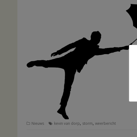
,
,
Nieuws
kevin van dorp
storm
weerbericht