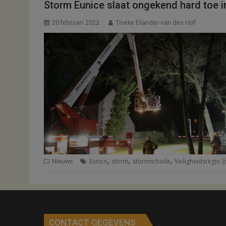
Storm Eunice slaat ongekend hard toe i
20 februari 2022
Tineke Eilander-van den Hof
,
,
,
Nieuws
Eunice
storm
stormschade
Veiligheidsregio I
CONTACT GEGEVENS