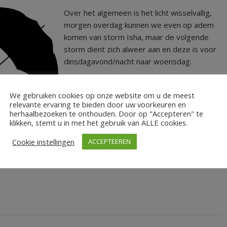
Over het algemeen is het licht wisselvallig,
morgen overdag kunnen we even op adem
komen van storm Isha, maar de volgende
storm dient zich alweer aan en deze is voor
dinsdagavond/nacht naar woensdag.
LEES MEER
We gebruiken cookies op onze website om u de meest
relevante ervaring te bieden door uw voorkeuren en
herhaalbezoeken te onthouden. Door op "Accepteren" te
klikken, stemt u in met het gebruik van ALLE cookies.
Cookie instellingen
ACCEPTEEREN