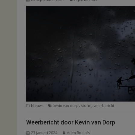
,
,
Nieuws
kevin van dorp
storm
weerbericht
Weerbericht door Kevin van Dorp
23 januari 2024
Arjen Roelofs