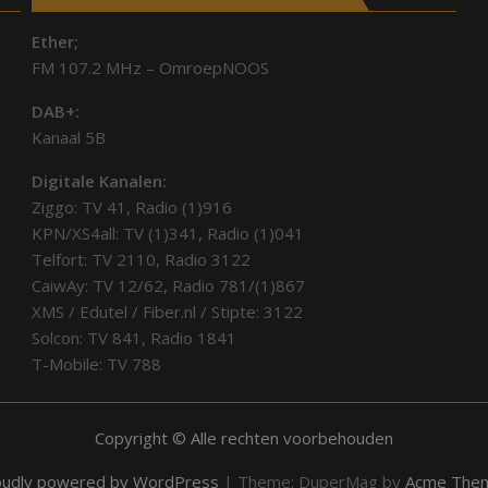
Ether;
FM 107.2 MHz – OmroepNOOS
DAB+:
Kanaal 5B
Digitale Kanalen:
Ziggo: TV 41, Radio (1)916
KPN/XS4all: TV (1)341, Radio (1)041
Telfort: TV 2110, Radio 3122
CaiwAy: TV 12/62, Radio 781/(1)867
XMS / Edutel / Fiber.nl / Stipte: 3122
Solcon: TV 841, Radio 1841
T-Mobile: TV 788
Copyright © Alle rechten voorbehouden
oudly powered by WordPress
|
Theme: DuperMag by
Acme The