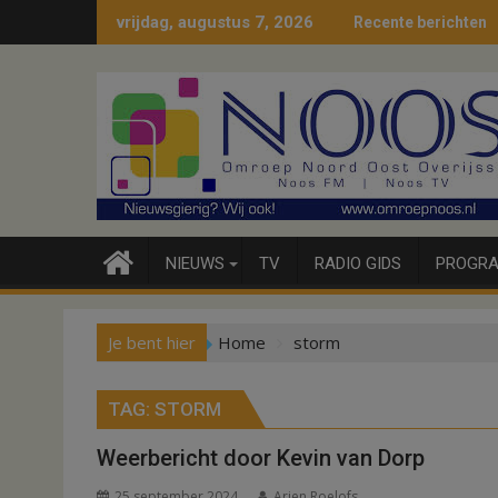
Ga
vrijdag, augustus 7, 2026
Recente berichten
naar
de
inhoud
NIEUWS
TV
RADIO GIDS
PROGRA
Je bent hier
Home
storm
TAG:
STORM
Weerbericht door Kevin van Dorp
25 september 2024
Arjen Roelofs