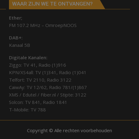
WAAR ZIJN WE TE ONTVANGEN?
Ether;
FM 107.2 MHz – OmroepNOOS
DAB+:
Kanaal 5B
Digitale Kanalen:
Ziggo: TV 41, Radio (1)916
KPN/XS4all: TV (1)341, Radio (1)041
Telfort: TV 2110, Radio 3122
CaiwAy: TV 12/62, Radio 781/(1)867
XMS / Edutel / Fiber.nl / Stipte: 3122
Solcon: TV 841, Radio 1841
T-Mobile: TV 788
Copyright © Alle rechten voorbehouden