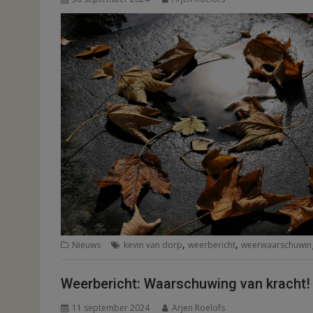
,
,
Nieuws
kevin van dorp
weerbericht
weerwaarschuwin
Weerbericht: Waarschuwing van kracht!
11 september 2024
Arjen Roelofs