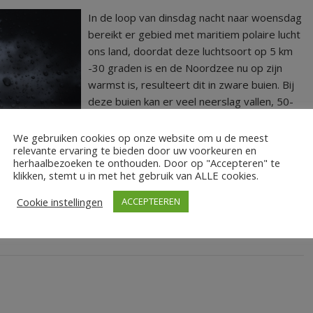
In de loop van dinsdag nacht naar woensdag
bereikt er gebied met maritiem polaire lucht
ons land, doordat deze luchtsoort op 5 km
-30 graden is en de Noordzee nu op zijn
warmst is, resulteert dit in zware buien. Bij
deze buien kan er veel neerslag vallen, 50-
70mm hagel, zware windstoten, en mogelijk
onweer. Houd de weerberichten in de gaten
We gebruiken cookies op onze website om u de meest
relevante ervaring te bieden door uw voorkeuren en
en rij veilig.
herhaalbezoeken te onthouden. Door op "Accepteren" te
klikken, stemt u in met het gebruik van ALLE cookies.
LEES MEER
Cookie instellingen
ACCEPTEEREN