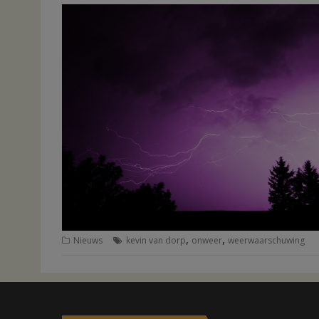
,
,
Nieuws
kevin van dorp
onweer
weerwaarschuwing