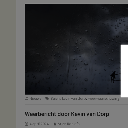
,
,
Nieuws
Buien
kevin van dorp
weerwaarschuwing
Weerbericht door Kevin van Dorp
4 april 2024
Arjen Roelofs