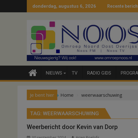
Ga
donderdag, augustus 6, 2026
Recente berich
naar
de
inhoud
NIEUWS
TV
RADIO GIDS
PROGRA
Je bent hier
Home
weerwaarschuwing
TAG:
WEERWAARSCHUWING
Weerbericht door Kevin van Dorp
30 september 2024
Arjen Roelofs