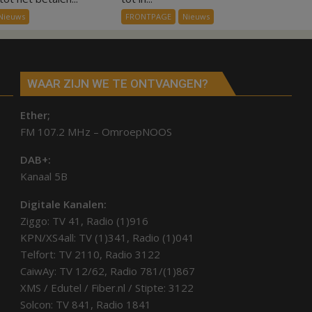
ex-
alle
Nieuws
FRONTPAGE
Nieuws
werknemers
kernen
Hardenberg
WAAR ZIJN WE TE ONTVANGEN?
Ether;
FM 107.2 MHz – OmroepNOOS
DAB+:
Kanaal 5B
Digitale Kanalen:
Ziggo: TV 41, Radio (1)916
KPN/XS4all: TV (1)341, Radio (1)041
Telfort: TV 2110, Radio 3122
CaiwAy: TV 12/62, Radio 781/(1)867
XMS / Edutel / Fiber.nl / Stipte: 3122
Solcon: TV 841, Radio 1841