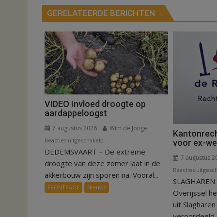
GERELATEERDE BERICHTEN
VIDEO Invloed droogte op
aardappeloogst
7 augustus 2026
Wim de Jonge
Kantonrech
voor
Reacties uitgeschakeld
voor ex-w
DEDEMSVAART – De extreme
VIDEO
7 augustus 2
Invloed
droogte van deze zomer laat in de
Reacties uitgesc
droogte
akkerbouw zijn sporen na. Vooral...
SLAGHAREN –
op
FRONTPAGE
Nieuws
Overijssel h
aardappeloogst
uit Slaghare
veroordeeld t