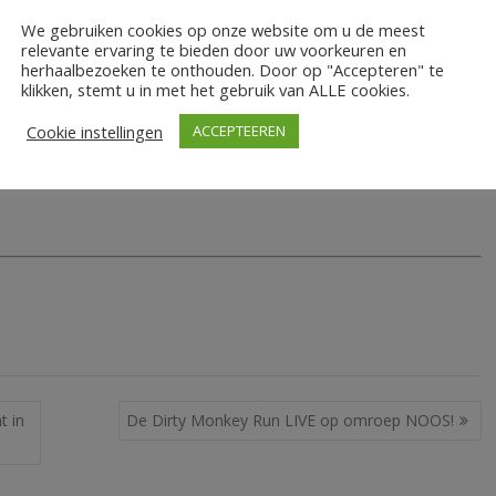
We gebruiken cookies op onze website om u de meest
relevante ervaring te bieden door uw voorkeuren en
herhaalbezoeken te onthouden. Door op "Accepteren" te
klikken, stemt u in met het gebruik van ALLE cookies.
en maak? Zijn er dingen die jullie missen, hebben jullie op of
Cookie instellingen
ACCEPTEEREN
t in
De Dirty Monkey Run LIVE op omroep NOOS!