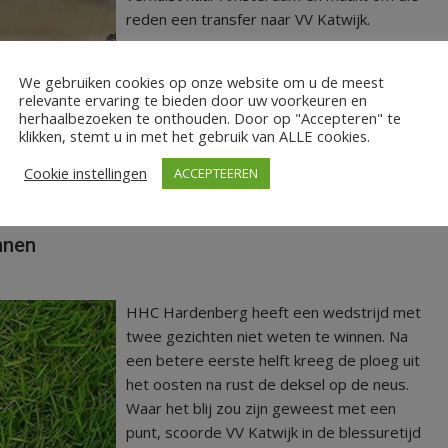
reden een transfer naar VV Katwijk.
LEES MEER
We gebruiken cookies op onze website om u de meest
relevante ervaring te bieden door uw voorkeuren en
herhaalbezoeken te onthouden. Door op "Accepteren" te
klikken, stemt u in met het gebruik van ALLE cookies.
Cookie instellingen
ACCEPTEEREN
nnen
HHC Hardenberg heeft een wedstrijd met
twee gezichten niet weten te winnen. Na
een betere eerste helft kreeg de ploeg uit
het oosten na rust de deksel op de neus.
Waar het blij zou zijn geweest met een
punt, scoorde VV Katwijk in de blessuretijd