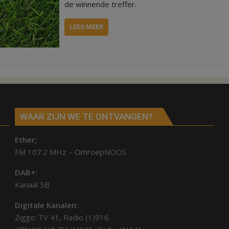
de winnende treffer.
LEES MEER
WAAR ZIJN WE TE ONTVANGEN?
Ether;
FM 107.2 MHz – OmroepNOOS
DAB+:
Kanaal 5B
Digitale Kanalen:
Ziggo: TV 41, Radio (1)916