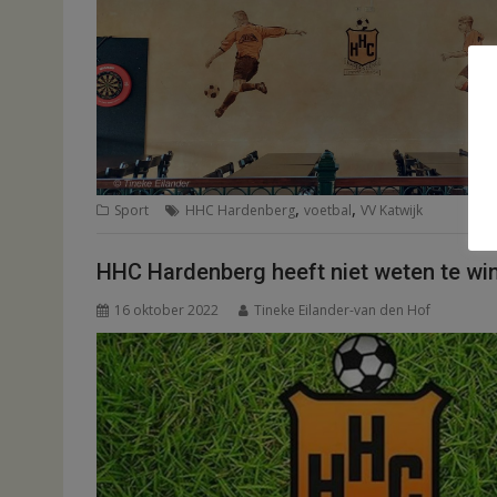
,
,
Sport
HHC Hardenberg
voetbal
VV Katwijk
HHC Hardenberg heeft niet weten te wi
16 oktober 2022
Tineke Eilander-van den Hof