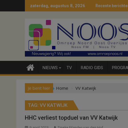
Ga
zaterdag, augustus 8, 2026
Recente berichte
naar
de
inhoud
NIEUWS
TV
RADIO GIDS
PROGRA
Je bent hier
Home
VV Katwijk
TAG:
VV KATWIJK
HHC verliest topduel van VV Katwijk
9 april 2023
Tineke Eilander-van den Hof