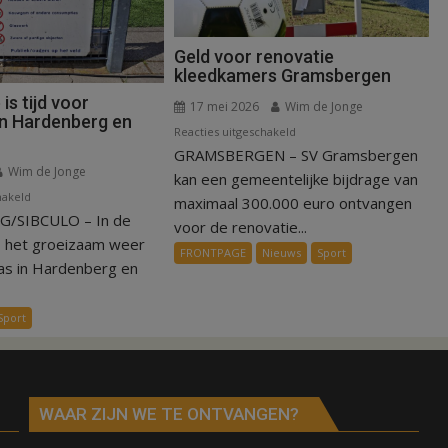
Geld voor renovatie
kleedkamers Gramsbergen
s tijd voor
17 mei 2026
Wim de Jonge
in Hardenberg en
voor
Reacties uitgeschakeld
GRAMSBERGEN – SV Gramsbergen
Geld
Wim de Jonge
voor
kan een gemeentelijke bijdrage van
voor
hakeld
renovatie
maximaal 300.000 euro ontvangen
/SIBCULO – In de
Zomerstop
kleedkamers
voor de renovatie...
is
Gramsbergen
s het groeizaam weer
FRONTPAGE
Nieuws
Sport
tijd
as in Hardenberg en
voor
kunstgras
Sport
in
Hardenberg
en
Sibculo
WAAR ZIJN WE TE ONTVANGEN?