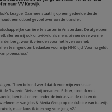
er naar VV Katwijk.
de Jack’s League. Daarmee staat hij op een gedeelde derde
k houdt een dubbel gevoel over aan de transfer.
atschappelijke carrière te starten in Amsterdam. De afgelopen
voetballer en mij ook ontwikkeld als mens binnen deze warme
C Hardenberg, waar ik vrienden voor het leven aan heb
 staf en teamgenoten bedanken voor mijn HHC tijd. Voor nu geldt
t kampioenschap.”
 klagen. “Toen bekend werd dat ik voor mijn werk naar
t de Tweede Divisie mij benaderd. Echter, sinds ik met
eld, ben ik al enorm onder de indruk van de club en de
 werknemer van Jobs & Media Group op de clubsite van Katwijk.
uinink, maar koos ik toen nog voor Jong AZ.”