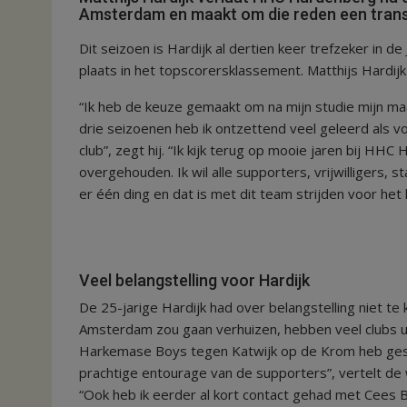
Amsterdam en maakt om die reden een transf
Dit seizoen is Hardijk al dertien keer trefzeker in 
plaats in het topscorersklassement. Matthijs Hardij
“Ik heb de keuze gemaakt om na mijn studie mijn ma
drie seizoenen heb ik ontzettend veel geleerd als 
club”, zegt hij. “Ik kijk terug op mooie jaren bij HH
overgehouden. Ik wil alle supporters, vrijwilligers,
er één ding en dat is met dit team strijden voor he
Veel belangstelling voor Hardijk
De 25-jarige Hardijk had over belangstelling niet te
Amsterdam zou gaan verhuizen, hebben veel clubs ui
Harkemase Boys tegen Katwijk op de Krom heb gespe
prachtige entourage van de supporters”, vertelt de
“Ook heb ik eerder al kort contact gehad met Cees Br