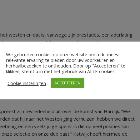
het westen en dat is, vanwege zijn prestaties, een aderlating
n kwaliteiten kunnen etaleren en heeft hij een hoog
er van Matthijs kunnen genieten dan gehoopt. We verwachten
We gebruiken cookies op onze website om u de meest
elrace en wensen Matthijs daarna veel succes bij de volgende
relevante ervaring te bieden door uw voorkeuren en
 over van ACV. Daarvoor speelde hij bij Jong FC Groningen,
herhaalbezoeken te onthouden. Door op "Accepteren" te
klikken, stemt u in met het gebruik van ALLE cookies.
Cookie instellingen
ACCEPTEEREN
 spreekt zijn tevredenheid uit over de komst van Hardijk. “We
rden dat hij naar het Westen ging verhuizen, hebben we direct
weebenig en een veelzijdige speler is die op veel posities kan
 onze selectie en onze club past.” Katwijk heeft hiermee de