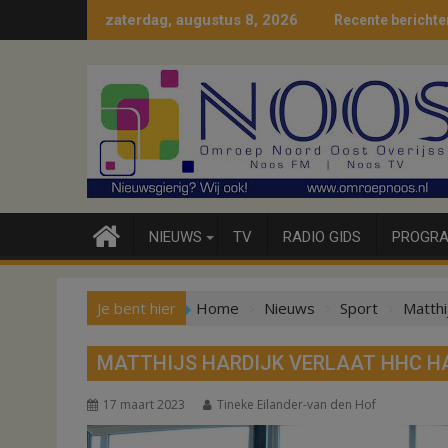
Ga
zaterdag, augustus 8, 2026
Recente berichte
naar
de
inhoud
NIEUWS
TV
RADIO GIDS
PROGRA
Je bent hier
Home
Nieuws
Sport
Matthi
MATTHIJS HARDIJK VERLAAT HHC H
17 maart 2023
Tineke Eilander-van den Hof