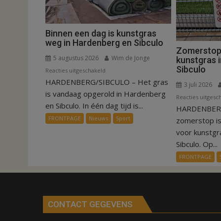
Binnen een dag is kunstgras
weg in Hardenberg en Sibculo
Zomerstop i
5 augustus 2026
Wim de Jonge
kunstgras 
Sibculo
voor
Reacties uitgeschakeld
HARDENBERG/SIBCULO – Het gras
Binnen
3 juli 2026
een
is vandaag opgerold in Hardenberg
Reacties uitgesc
dag
en Sibculo. In één dag tijd is...
HARDENBERG
is
FRONTPAGE
Nieuws
Sport
zomerstop i
kunstgras
voor kunstgr
weg
Sibculo. Op...
in
FRONTPAGE
Hardenberg
en
Sibculo
CONTACT GEGEVENS