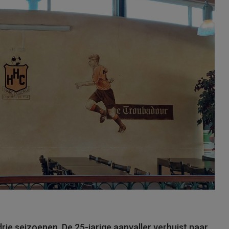
rie seizoenen. De 25-jarige aanvaller verhuist naar