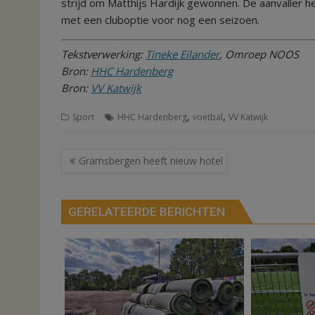
strijd om Matthijs Hardijk gewonnen. De aanvaller h
met een cluboptie voor nog een seizoen.
Tekstverwerking:
Tineke Eilander
, Omroep NOOS
Bron:
HHC Hardenberg
Bron:
VV Katwijk
,
,
Sport
HHC Hardenberg
voetbal
VV Katwijk
Bericht
Gramsbergen heeft nieuw hotel
navigatie
GERELATEERDE BERICHTEN