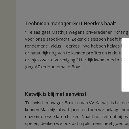
Technisch manager Gert Heerkes baalt
“Helaas gaat Matthijs wegens privéredenen richting 
voor onze stootkracht. Zeker dit seizoen heeft hij z’
rendement”, aldus Heerkes. “We hebben helaas kort
er natuurlijk nog van te kunnen profiteren in de tit
oranje-zwarte vereniging.” Hardijk kwam medio 2020
Jong AZ en Harkemase Boys.
Katwijk is blij met aanwinst
Technisch manager Bruinink van VV Katwijk is blij en
kennen Matthijs al wat jaren en toen we onlangs hoo
onze interesse laten blijken. Naast het feit dat hij t
spelen, denken we ook dat hij als mens heel goed bij