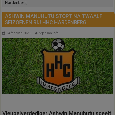
Hardenberg
ASHWIN MANUHUTU STOPT NA TWAALF
SEIZOENEN BIJ HHC HARDENBERG
24 februari 2025
Arjen Roelofs
Vleugelverdediger Ashwin Manuhutu speelt