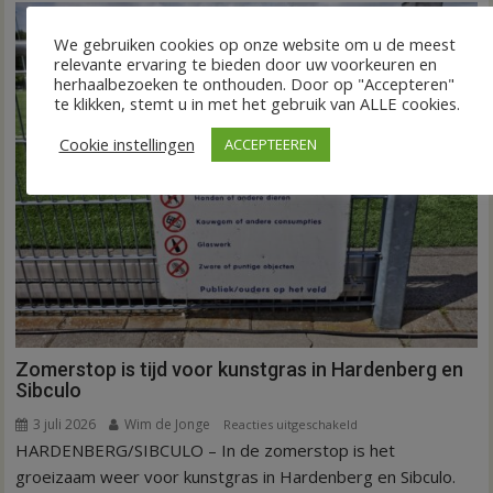
kunstgras
weg
We gebruiken cookies op onze website om u de meest
relevante ervaring te bieden door uw voorkeuren en
in
herhaalbezoeken te onthouden. Door op "Accepteren"
Hardenberg
te klikken, stemt u in met het gebruik van ALLE cookies.
en
Sibculo
Cookie instellingen
ACCEPTEEREN
Zomerstop is tijd voor kunstgras in Hardenberg en
Sibculo
3 juli 2026
Wim de Jonge
voor
Reacties uitgeschakeld
HARDENBERG/SIBCULO – In de zomerstop is het
Zomerstop
is
groeizaam weer voor kunstgras in Hardenberg en Sibculo.