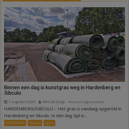
Binnen een dag is kunstgras weg in Hardenberg en
Sibculo
5 augustus 2026
Wim de Jonge
voor
Reacties uitgeschakeld
HARDENBERG/SIBCULO – Het gras is vandaag opgerold in
Binnen
een
Hardenberg en Sibculo. In één dag tijd is...
dag
FRONTPAGE
Nieuws
Sport
is