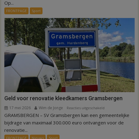
tijd
Op...
voor
FRONTPAGE
Sport
kunstgras
in
Hardenberg
en
Sibculo
Geld voor renovatie kleedkamers Gramsbergen
17 mei 2026
Wim de Jonge
voor
Reacties uitgeschakeld
GRAMSBERGEN – SV Gramsbergen kan een gemeentelijke
Geld
voor
bijdrage van maximaal 300.000 euro ontvangen voor de
renovatie
renovatie...
kleedkamers
FRONTPAGE
Nieuws
Sport