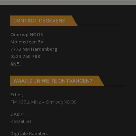
CONTACT GEGEVENS
Omroep NOOS
Molensteen 5a
7773 NM Hardenberg
0523 760 788
ANBI
WAAR ZIJN WE TE ONTVANGEN?
Ether;
FM 107.2 MHz – OmroepNOOS
DAB+:
Kanaal 5B
Digitale Kanalen: