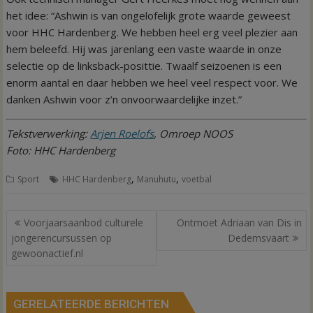
het idee: “Ashwin is van ongelofelijk grote waarde geweest
voor HHC Hardenberg. We hebben heel erg veel plezier aan
hem beleefd. Hij was jarenlang een vaste waarde in onze
selectie op de linksback-posittie. Twaalf seizoenen is een
enorm aantal en daar hebben we heel veel respect voor. We
danken Ashwin voor z’n onvoorwaardelijke inzet.”
Tekstverwerking:
Arjen Roelofs
, Omroep NOOS
Foto: HHC Hardenberg
,
,
Sport
HHC Hardenberg
Manuhutu
voetbal
Bericht
Voorjaarsaanbod culturele
Ontmoet Adriaan van Dis in
navigatie
jongerencursussen op
Dedemsvaart
gewoonactief.nl
GERELATEERDE BERICHTEN