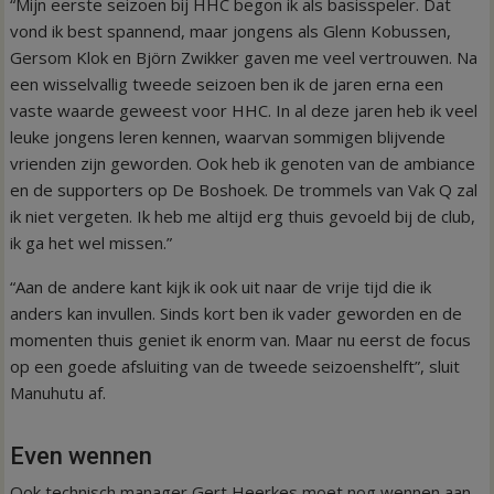
“Mijn eerste seizoen bij HHC begon ik als basisspeler. Dat
vond ik best spannend, maar jongens als Glenn Kobussen,
Gersom Klok en Björn Zwikker gaven me veel vertrouwen. Na
een wisselvallig tweede seizoen ben ik de jaren erna een
vaste waarde geweest voor HHC. In al deze jaren heb ik veel
leuke jongens leren kennen, waarvan sommigen blijvende
vrienden zijn geworden. Ook heb ik genoten van de ambiance
en de supporters op De Boshoek. De trommels van Vak Q zal
ik niet vergeten. Ik heb me altijd erg thuis gevoeld bij de club,
ik ga het wel missen.”
“Aan de andere kant kijk ik ook uit naar de vrije tijd die ik
anders kan invullen. Sinds kort ben ik vader geworden en de
momenten thuis geniet ik enorm van. Maar nu eerst de focus
op een goede afsluiting van de tweede seizoenshelft”, sluit
Manuhutu af.
Even wennen
Ook technisch manager Gert Heerkes moet nog wennen aan