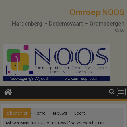
Ga
naar
Omroep NOOS
de
Hardenberg – Dedemsvaart – Gramsbergen
inhoud
e.o.
Je bent hier
Home
Nieuws
Sport
Ashwin Manuhutu stopt na twaalf seizoenen bij HHC