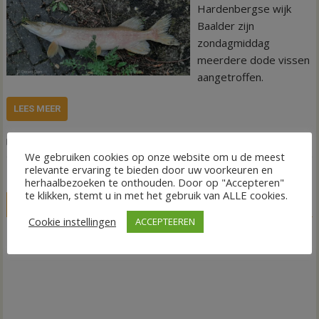
Hardenbergse wijk
Baalder zijn
zondagmiddag
meerdere dode vissen
aangetroffen.
LEES MEER
,
,
,
Nieuws
Dode vissen
Vijver Baalder
Wateroverlast
Zuurstoftekort
We gebruiken cookies op onze website om u de meest
relevante ervaring te bieden door uw voorkeuren en
herhaalbezoeken te onthouden. Door op "Accepteren"
te klikken, stemt u in met het gebruik van ALLE cookies.
LIVE
Cookie instellingen
ACCEPTEEREN