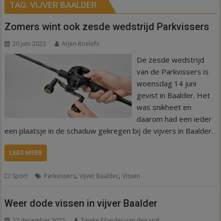
TAG:
VIJVER BAALDER
Zomers wint ook zesde wedstrijd Parkvissers
20 juni 2023
Arjen Roelofs
De zesde wedstrijd
van de Parkvissers is
woensdag 14 juni
gevist in Baalder. Het
was snikheet en
daarom had een ieder
een plaatsje in de schaduw gekregen bij de vijvers in Baalder.
LEES MEER
,
,
Sport
Parkvissers
Vijver Baalder
Vissen
Weer dode vissen in vijver Baalder
22 december 2022
Tineke Eilander-van den Hof