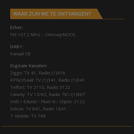
WAAR ZIJN WE TE ONTVANGEN?
Ether;
FM 107.2 MHz – OmroepNOOS
DAB+:
Kanaal 5B
Digitale Kanalen:
Ziggo: TV 41, Radio (1)916
KPN/XS4all: TV (1)341, Radio (1)041
Telfort: TV 2110, Radio 3122
CaiwAy: TV 12/62, Radio 781/(1)867
XMS / Edutel / Fiber.nl / Stipte: 3122
Solcon: TV 841, Radio 1841
T-Mobile: TV 788