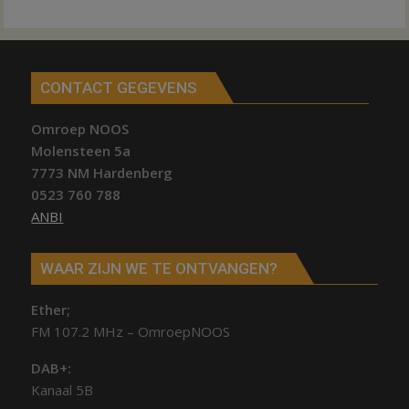
CONTACT GEGEVENS
Omroep NOOS
Molensteen 5a
7773 NM Hardenberg
0523 760 788
ANBI
WAAR ZIJN WE TE ONTVANGEN?
Ether;
FM 107.2 MHz – OmroepNOOS
DAB+:
Kanaal 5B