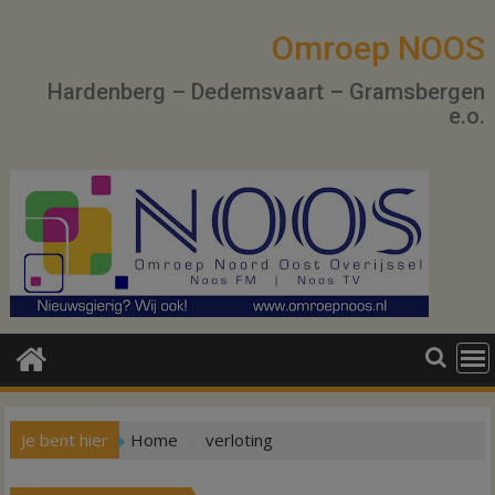
Ga
naar
Omroep NOOS
de
Hardenberg – Dedemsvaart – Gramsbergen
inhoud
e.o.
Je bent hier
Home
verloting