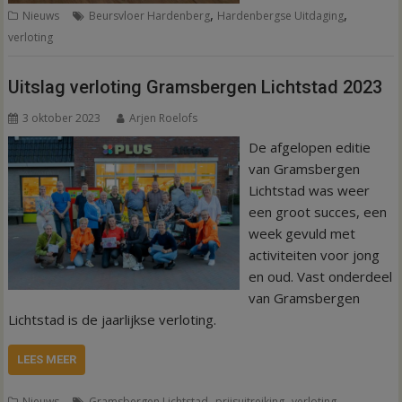
,
,
Nieuws
Beursvloer Hardenberg
Hardenbergse Uitdaging
verloting
Uitslag verloting Gramsbergen Lichtstad 2023
3 oktober 2023
Arjen Roelofs
De afgelopen editie
van Gramsbergen
Lichtstad was weer
een groot succes, een
week gevuld met
activiteiten voor jong
en oud. Vast onderdeel
van Gramsbergen
Lichtstad is de jaarlijkse verloting.
LEES MEER
,
,
Nieuws
Gramsbergen Lichtstad
prijsuitreiking
verloting