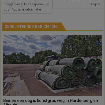
navigatie
Toegankelijk Inloopspreekuur
Dorp
voor Autisme-informatie
GERELATEERDE BERICHTEN
Binnen een dag is kunstgras weg in Hardenberg en
Sibculo