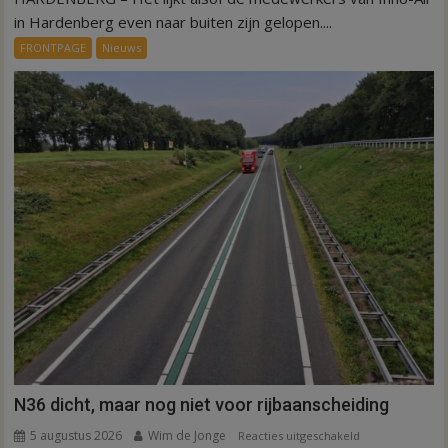
symbolisch
in Hardenberg even naar buiten zijn gelopen....
voor
FRONTPAGE
Nieuws
ondergang
Inno-
Air
N36 dicht, maar nog niet voor rijbaanscheiding
5 augustus 2026
Wim de Jonge
voor
Reacties uitgeschakeld