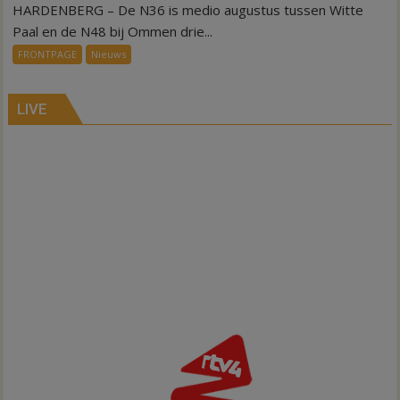
HARDENBERG – De N36 is medio augustus tussen Witte
N36
dicht,
Paal en de N48 bij Ommen drie...
maar
FRONTPAGE
Nieuws
nog
niet
voor
LIVE
rijbaanscheiding