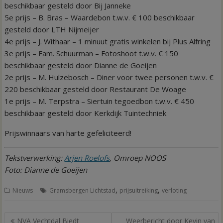
beschikbaar gesteld door Bij Janneke
5e prijs – B. Bras – Waardebon t.w.v. € 100 beschikbaar
gesteld door LTH Nijmeijer
4e prijs – J. Withaar – 1 minuut gratis winkelen bij Plus Alfring
3e prijs – Fam. Schuurman – Fotoshoot t.w.v. € 150
beschikbaar gesteld door Dianne de Goeijen
2e prijs – M. Hulzebosch – Diner voor twee personen t.w.v. €
220 beschikbaar gesteld door Restaurant De Woage
1e prijs – M. Terpstra – Siertuin tegoedbon t.w.v. € 450
beschikbaar gesteld door Kerkdijk Tuintechniek
Prijswinnaars van harte gefeliciteerd!
Tekstverwerking:
Arjen Roelofs
, Omroep NOOS
Foto: Dianne de Goeijen
,
,
Nieuws
Gramsbergen Lichtstad
prijsuitreiking
verloting
Bericht
NVA Vechtdal Biedt
Weerbericht door Kevin van