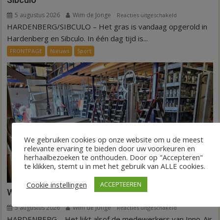
5 augustus 2026
Wim de Jonge
voor
Reacties uitgeschakeld
HARDENBERG/SIBCULO – Het gras is vandaag opgerold in
Binnen
een
Hardenberg en Sibculo. In één dag tijd is...
dag
FRONTPAGE
Nieuws
Sport
is
kunstgras
weg
in
Hardenberg
en
Sibculo
We gebruiken cookies op onze website om u de meest
relevante ervaring te bieden door uw voorkeuren en
herhaalbezoeken te onthouden. Door op "Accepteren"
te klikken, stemt u in met het gebruik van ALLE cookies.
Cookie instellingen
ACCEPTEEREN
Warmte symbolisch voor ondergang Inno-Air
5 augustus 2026
Wim de Jonge
voor
Reacties uitgeschakeld
HARDENBERG – Het lijkt alsof de medewerkers van Inno-Air
Warmte