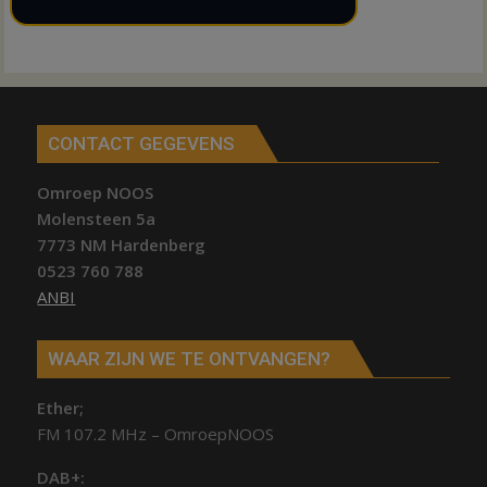
CONTACT GEGEVENS
Omroep NOOS
Molensteen 5a
7773 NM Hardenberg
0523 760 788
ANBI
WAAR ZIJN WE TE ONTVANGEN?
Ether;
FM 107.2 MHz – OmroepNOOS
DAB+: