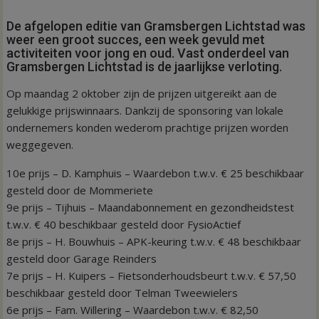
De afgelopen editie van Gramsbergen Lichtstad was
weer een groot succes, een week gevuld met
activiteiten voor jong en oud. Vast onderdeel van
Gramsbergen Lichtstad is de jaarlijkse verloting.
Op maandag 2 oktober zijn de prijzen uitgereikt aan de
gelukkige prijswinnaars. Dankzij de sponsoring van lokale
ondernemers konden wederom prachtige prijzen worden
weggegeven.
10e prijs – D. Kamphuis – Waardebon t.w.v. € 25 beschikbaar
gesteld door de Mommeriete
9e prijs – Tijhuis – Maandabonnement en gezondheidstest
t.w.v. € 40 beschikbaar gesteld door FysioActief
8e prijs – H. Bouwhuis – APK-keuring t.w.v. € 48 beschikbaar
gesteld door Garage Reinders
7e prijs – H. Kuipers – Fietsonderhoudsbeurt t.w.v. € 57,50
beschikbaar gesteld door Telman Tweewielers
6e prijs – Fam. Willering – Waardebon t.w.v. € 82,50