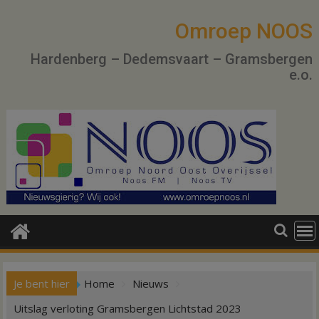
Ga
naar
Omroep NOOS
de
Hardenberg – Dedemsvaart – Gramsbergen
inhoud
e.o.
Je bent hier
Home
Nieuws
Uitslag verloting Gramsbergen Lichtstad 2023