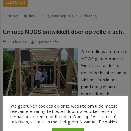
LEES MEER
,
,
Nieuws
herlancering
Omroep NOOS
verhuizing
Omroep NOOS ontwikkelt door op volle kracht!
30 juli 2023
Arjen Roelofs
De studio van omroep
NOOS gaat verhuizen.
We blijven actief op
dezelfde lokatie aan de
Molensteen in het
pand dat gehuurd
wordt door de
Baalderborg Groep,
We gebruiken cookies op onze website om u de meest
maar we verhuizen
relevante ervaring te bieden door uw voorkeuren en
naar de achterzijde van het pand.
herhaalbezoeken te onthouden. Door op "Accepteren"
te klikken, stemt u in met het gebruik van ALLE cookies.
LEES MEER