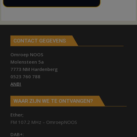
CONTACT GEGEVENS
Omroep NOOS
Molensteen 5a
7773 NM Hardenberg
0523 760 788
ANBI
WAAR ZIJN WE TE ONTVANGEN?
Ether;
FM 107.2 MHz – OmroepNOOS
DAB+: