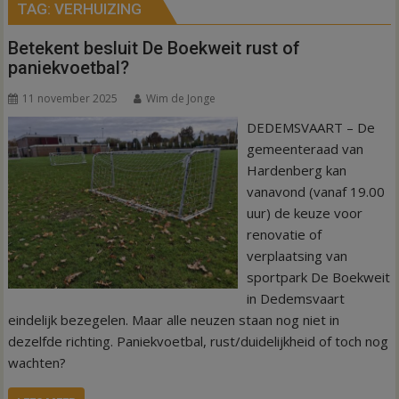
TAG:
VERHUIZING
Betekent besluit De Boekweit rust of
paniekvoetbal?
11 november 2025
Wim de Jonge
DEDEMSVAART – De
gemeenteraad van
Hardenberg kan
vanavond (vanaf 19.00
uur) de keuze voor
renovatie of
verplaatsing van
sportpark De Boekweit
in Dedemsvaart
eindelijk bezegelen. Maar alle neuzen staan nog niet in
dezelfde richting. Paniekvoetbal, rust/duidelijkheid of toch nog
wachten?