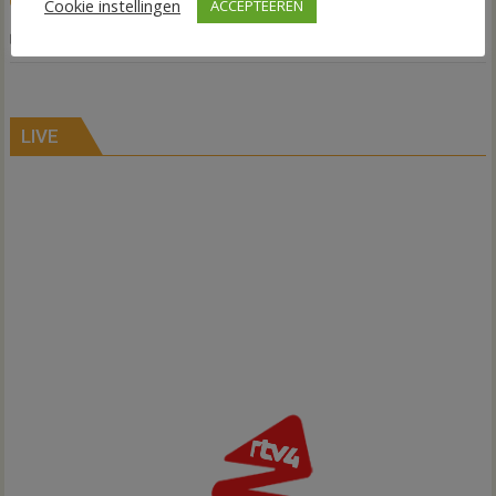
Cookie instellingen
ACCEPTEEREN
,
,
Nieuws
Baalderborg Groep
Omroep NOOS
verhuizing
LIVE