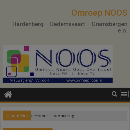
Ga
naar
Omroep NOOS
de
Hardenberg – Dedemsvaart – Gramsbergen
inhoud
e.o.
Je bent hier
Home
verhuizing