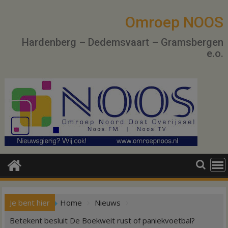
Ga
naar
Omroep NOOS
de
Hardenberg – Dedemsvaart – Gramsbergen
inhoud
e.o.
Je bent hier
Home
Nieuws
Betekent besluit De Boekweit rust of paniekvoetbal?