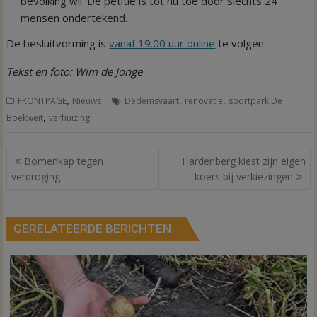
bevolking wil. De petitie is tot nu toe door slechts 24
mensen ondertekend.
De besluitvorming is
vanaf 19.00 uur online
te volgen.
Tekst en foto: Wim de Jonge
,
,
,
FRONTPAGE
Nieuws
Dedemsvaart
renovatie
sportpark De
,
Boekweit
verhuizing
Bericht
Bomenkap tegen
Hardenberg kiest zijn eigen
navigatie
verdroging
koers bij verkiezingen
GERELATEERDE BERICHTEN