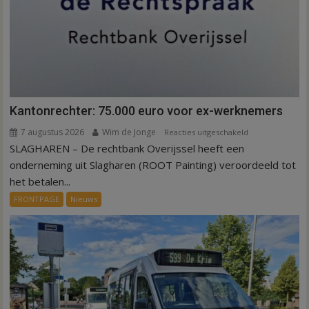
Kantonrechter: 75.000 euro voor ex-werknemers
7 augustus 2026
Wim de Jonge
voor
Reacties uitgeschakeld
SLAGHAREN – De rechtbank Overijssel heeft een
Kantonrechter:
75.000
onderneming uit Slagharen (ROOT Painting) veroordeeld tot
euro
het betalen...
voor
FRONTPAGE
Nieuws
ex-
werknemers