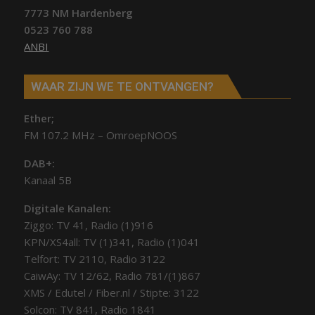
7773 NM Hardenberg
0523 760 788
ANBI
WAAR ZIJN WE TE ONTVANGEN?
Ether;
FM 107.2 MHz – OmroepNOOS
DAB+:
Kanaal 5B
Digitale Kanalen:
Ziggo: TV 41, Radio (1)916
KPN/XS4all: TV (1)341, Radio (1)041
Telfort: TV 2110, Radio 3122
CaiwAy: TV 12/62, Radio 781/(1)867
XMS / Edutel / Fiber.nl / Stipte: 3122
Solcon: TV 841, Radio 1841