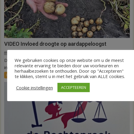
VIDEO Invloed droogte op aardappeloogst
7 augustus 2026
Wim de Jonge
voor
Reacties uitgeschakeld
We gebruiken cookies op onze website om u de meest
DEDEMSVAART – De extreme droogte van deze zomer laat
VIDEO
relevante ervaring te bieden door uw voorkeuren en
Invloed
in de akkerbouw zijn sporen na. Vooral...
herhaalbezoeken te onthouden. Door op "Accepteren"
droogte
FRONTPAGE
Nieuws
te klikken, stemt u in met het gebruik van ALLE cookies.
op
aardappeloogst
Cookie instellingen
ACCEPTEEREN