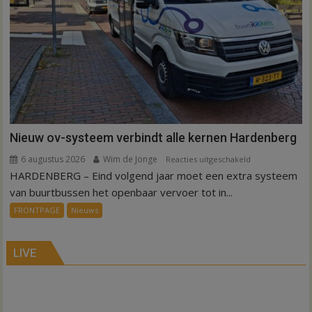
Nieuw ov-systeem verbindt alle kernen Hardenberg
6 augustus 2026
Wim de Jonge
voor
Reacties uitgeschakeld
HARDENBERG – Eind volgend jaar moet een extra systeem
Nieuw
ov-
van buurtbussen het openbaar vervoer tot in...
systeem
FRONTPAGE
Nieuws
verbindt
alle
kernen
LIVE
Hardenberg