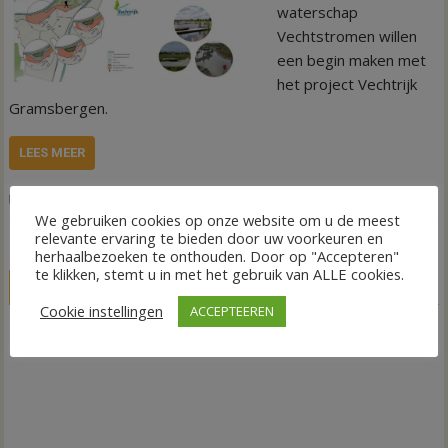
waterschap
Vechtstromen willen
een begin maken met
het project Vechtrijk
Gramsbergen.
LEES MEER
,
,
Nieuws
Natuur
Vecht
Vechtrijk Gramsbergen
We gebruiken cookies op onze website om u de meest
relevante ervaring te bieden door uw voorkeuren en
herhaalbezoeken te onthouden. Door op "Accepteren"
te klikken, stemt u in met het gebruik van ALLE cookies.
LIVE
Cookie instellingen
ACCEPTEEREN