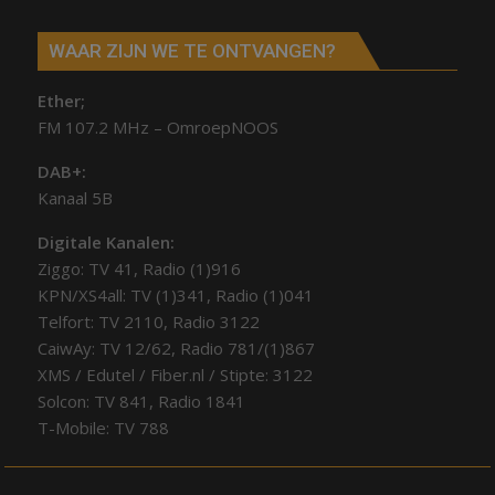
WAAR ZIJN WE TE ONTVANGEN?
Ether;
FM 107.2 MHz – OmroepNOOS
DAB+:
Kanaal 5B
Digitale Kanalen:
Ziggo: TV 41, Radio (1)916
KPN/XS4all: TV (1)341, Radio (1)041
Telfort: TV 2110, Radio 3122
CaiwAy: TV 12/62, Radio 781/(1)867
XMS / Edutel / Fiber.nl / Stipte: 3122
Solcon: TV 841, Radio 1841
T-Mobile: TV 788