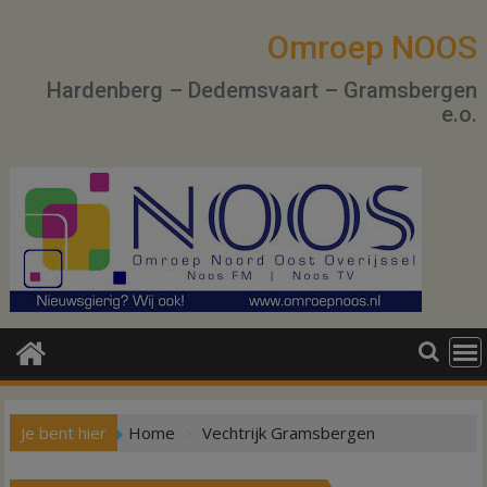
Ga
naar
Omroep NOOS
de
Hardenberg – Dedemsvaart – Gramsbergen
inhoud
e.o.
Je bent hier
Home
Vechtrijk Gramsbergen