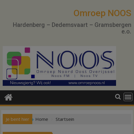
Ga
naar
Omroep NOOS
de
Hardenberg – Dedemsvaart – Gramsbergen
inhoud
e.o.
Je bent hier
Home
Startsein