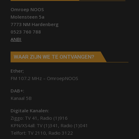
Omroep NOOS
Molensteen 5a
7773 NM Hardenberg
0523 760 788
ANBI
WAAR ZIJN WE TE ONTVANGEN?
Ether;
FM 107.2 MHz – OmroepNOOS
DAB+:
Kanaal 5B
Digitale Kanalen:
Ziggo: TV 41, Radio (1)916
KPN/XS4all: TV (1)341, Radio (1)041
Telfort: TV 2110, Radio 3122