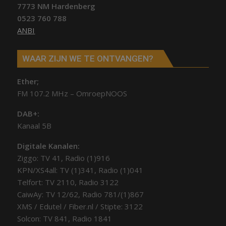
7773 NM Hardenberg
0523 760 788
ANBI
WAAR ZIJN WE TE ONTVANGEN?
Ether;
FM 107.2 MHz – OmroepNOOS
DAB+:
Kanaal 5B
Digitale Kanalen:
Ziggo: TV 41, Radio (1)916
KPN/XS4all: TV (1)341, Radio (1)041
Telfort: TV 2110, Radio 3122
CaiwAy: TV 12/62, Radio 781/(1)867
XMS / Edutel / Fiber.nl / Stipte: 3122
Solcon: TV 841, Radio 1841