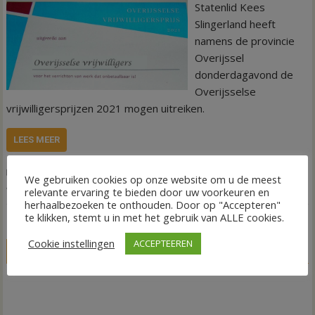
Statenlid Kees
Slingerland heeft
namens de provincie
Overijssel
donderdagavond de
Overijsselse
vrijwilligersprijzen 2021 mogen uitreiken.
LEES MEER
,
,
,
,
Nieuws
Natuur
Natuur en Milieu
Provincie Overijssel
Statenlid
We gebruiken cookies op onze website om u de meest
,
vrijwilligers
vrijwilligersprijs
relevante ervaring te bieden door uw voorkeuren en
herhaalbezoeken te onthouden. Door op "Accepteren"
te klikken, stemt u in met het gebruik van ALLE cookies.
Cookie instellingen
ACCEPTEEREN
LIVE