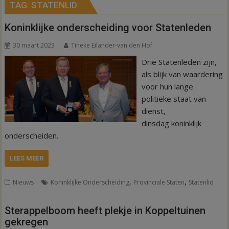
TAG:
STATENLID
Koninklijke onderscheiding voor Statenleden
30 maart 2023
Tineke Eilander-van den Hof
Drie Statenleden zijn,
als blijk van waardering
voor hun lange
politieke staat van
dienst,
dinsdag koninklijk
onderscheiden.
LEES MEER
,
,
Nieuws
Koninklijke Onderscheiding
Provinciale Staten
Statenlid
Sterappelboom heeft plekje in Koppeltuinen
gekregen