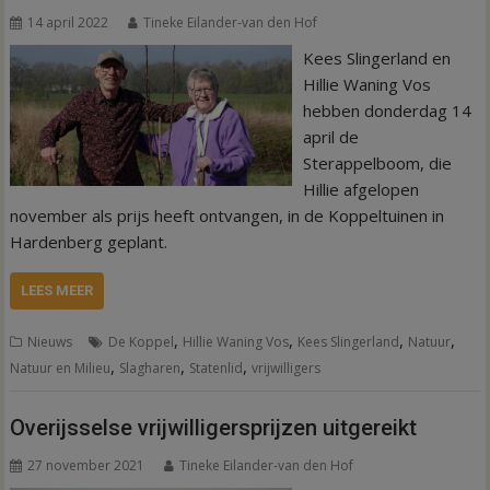
14 april 2022
Tineke Eilander-van den Hof
Kees Slingerland en
Hillie Waning Vos
hebben donderdag 14
april de
Sterappelboom, die
Hillie afgelopen
november als prijs heeft ontvangen, in de Koppeltuinen in
Hardenberg geplant.
LEES MEER
,
,
,
,
Nieuws
De Koppel
Hillie Waning Vos
Kees Slingerland
Natuur
,
,
,
Natuur en Milieu
Slagharen
Statenlid
vrijwilligers
Overijsselse vrijwilligersprijzen uitgereikt
27 november 2021
Tineke Eilander-van den Hof