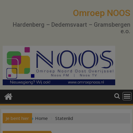
Ga
naar
Omroep NOOS
de
Hardenberg – Dedemsvaart – Gramsbergen
inhoud
e.o.
Je bent hier
Home
Statenlid