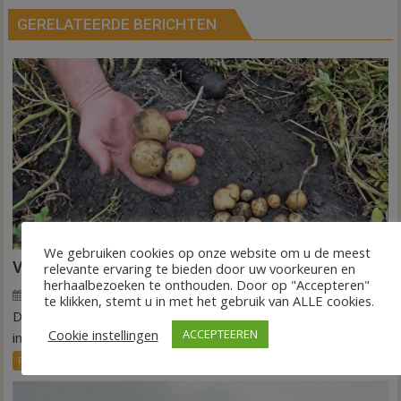
GERELATEERDE BERICHTEN
We gebruiken cookies op onze website om u de meest
VIDEO Invloed droogte op aardappeloogst
relevante ervaring te bieden door uw voorkeuren en
herhaalbezoeken te onthouden. Door op "Accepteren"
7 augustus 2026
Wim de Jonge
voor
Reacties uitgeschakeld
te klikken, stemt u in met het gebruik van ALLE cookies.
DEDEMSVAART – De extreme droogte van deze zomer laat
VIDEO
Cookie instellingen
ACCEPTEEREN
Invloed
in de akkerbouw zijn sporen na. Vooral...
droogte
FRONTPAGE
Nieuws
op
aardappeloogst