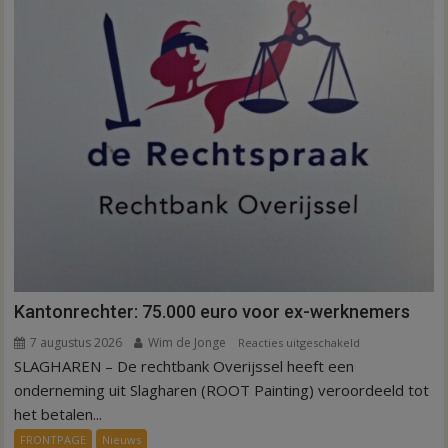
Kantonrechter: 75.000 euro voor ex-werknemers
7 augustus 2026
Wim de Jonge
voor
Reacties uitgeschakeld
SLAGHAREN – De rechtbank Overijssel heeft een
Kantonrechter:
75.000
onderneming uit Slagharen (ROOT Painting) veroordeeld tot
euro
het betalen...
voor
FRONTPAGE
Nieuws