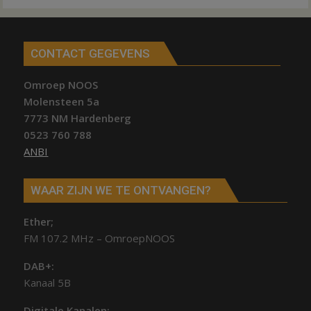
CONTACT GEGEVENS
Omroep NOOS
Molensteen 5a
7773 NM Hardenberg
0523 760 788
ANBI
WAAR ZIJN WE TE ONTVANGEN?
Ether;
FM 107.2 MHz – OmroepNOOS
DAB+:
Kanaal 5B
Digitale Kanalen: