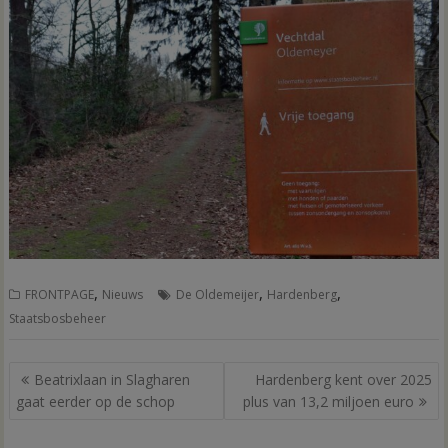
,
,
,
FRONTPAGE
Nieuws
De Oldemeijer
Hardenberg
Staatsbosbeheer
Bericht
Beatrixlaan in Slagharen
Hardenberg kent over 2025
navigatie
gaat eerder op de schop
plus van 13,2 miljoen euro