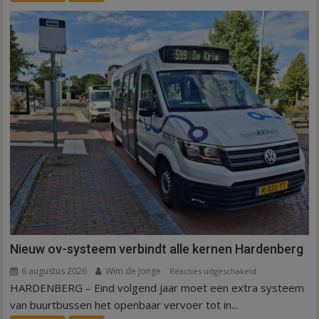
ex-
werknemers
Nieuw ov-systeem verbindt alle kernen Hardenberg
6 augustus 2026
Wim de Jonge
voor
Reacties uitgeschakeld
HARDENBERG – Eind volgend jaar moet een extra systeem
Nieuw
ov-
van buurtbussen het openbaar vervoer tot in...
systeem