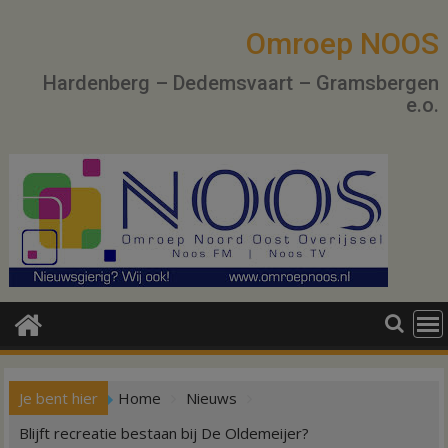
Ga
naar
Omroep NOOS
de
Hardenberg – Dedemsvaart – Gramsbergen
inhoud
e.o.
Je bent hier
Home
Nieuws
Blijft recreatie bestaan bij De Oldemeijer?