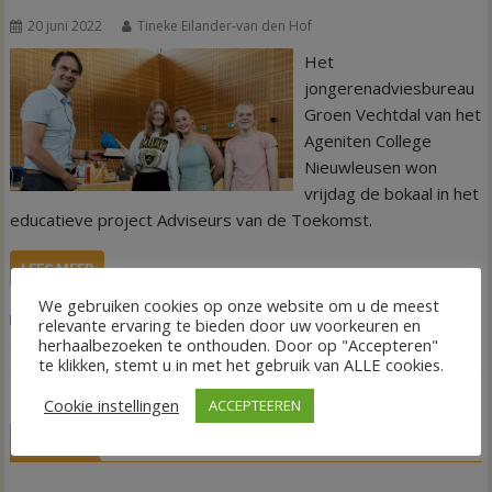
20 juni 2022
Tineke Eilander-van den Hof
Het
jongerenadviesbureau
Groen Vechtdal van het
Ageniten College
Nieuwleusen won
vrijdag de bokaal in het
educatieve project Adviseurs van de Toekomst.
LEES MEER
We gebruiken cookies op onze website om u de meest
,
,
Nieuws
Adviseurs van de Toekomst
Alwin te Rietstap
Natuur en
relevante ervaring te bieden door uw voorkeuren en
herhaalbezoeken te onthouden. Door op "Accepteren"
,
Milieu Overijssel
Ruimte voor de Vecht
te klikken, stemt u in met het gebruik van ALLE cookies.
Cookie instellingen
ACCEPTEEREN
LIVE