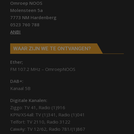
Omroep NOOS
Molensteen 5a
7773 NM Hardenberg
0523 760 788
ANBI
WAAR ZIJN WE TE ONTVANGEN?
Ether;
FM 107.2 MHz – OmroepNOOS
DAB+:
Kanaal 5B
Digitale Kanalen:
Ziggo: TV 41, Radio (1)916
KPN/XS4all: TV (1)341, Radio (1)041
Telfort: TV 2110, Radio 3122
CaiwAy: TV 12/62, Radio 781/(1)867