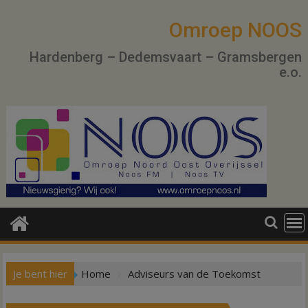
Ga
naar
Omroep NOOS
de
Hardenberg – Dedemsvaart – Gramsbergen
inhoud
e.o.
Je bent hier
Home
Adviseurs van de Toekomst