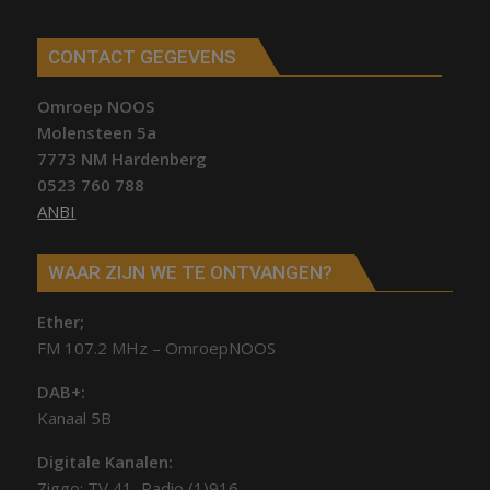
CONTACT GEGEVENS
Omroep NOOS
Molensteen 5a
7773 NM Hardenberg
0523 760 788
ANBI
WAAR ZIJN WE TE ONTVANGEN?
Ether;
FM 107.2 MHz – OmroepNOOS
DAB+:
Kanaal 5B
Digitale Kanalen:
Ziggo: TV 41, Radio (1)916