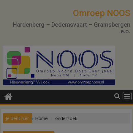
Ga
naar
Omroep NOOS
de
Hardenberg – Dedemsvaart – Gramsbergen
inhoud
e.o.
Je bent hier
Home
onderzoek