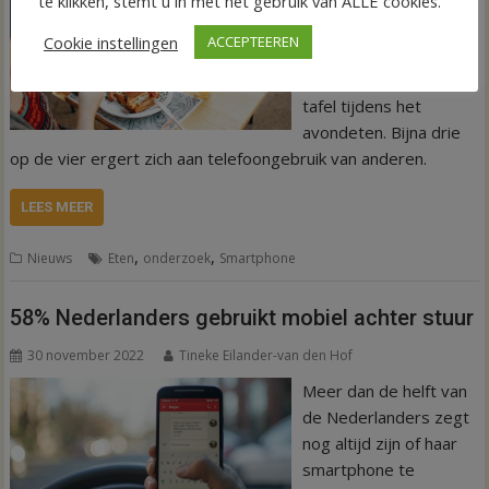
Meer dan helft van de
te klikken, stemt u in met het gebruik van ALLE cookies.
Nederlandse
Cookie instellingen
ACCEPTEEREN
huishoudens willen
geen smartphone aan
tafel tijdens het
avondeten. Bijna drie
op de vier ergert zich aan telefoongebruik van anderen.
LEES MEER
,
,
Nieuws
Eten
onderzoek
Smartphone
58% Nederlanders gebruikt mobiel achter stuur
30 november 2022
Tineke Eilander-van den Hof
Meer dan de helft van
de Nederlanders zegt
nog altijd zijn of haar
smartphone te