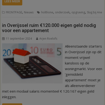
LEES MEER
,
,
,
,
FRONTPAGE
Nieuws
holthone
onderzoek
opgraving
Slag bij Ane
in Overijssel ruim €120.000 eigen geld nodig
voor een appartement
11 september 2024
Arjen Roelofs
Alleenstaande starters
in Overijssel zijn op dit
moment vrijwel
kansloos op de
woningmarkt. Voor een
‘gemiddeld
appartement’ moet je
als alleenverdiener
met een modaal salaris momenteel € 120.167 eigen geld
inleggen.