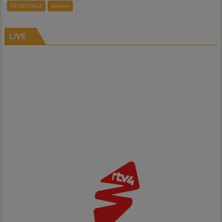
voor
FRONTPAGE
Nieuws
ondergang
Inno-
Air
LIVE