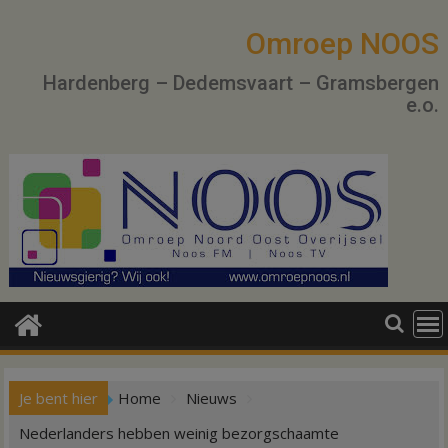
Ga
naar
Omroep NOOS
de
Hardenberg – Dedemsvaart – Gramsbergen
inhoud
e.o.
Je bent hier
Home
Nieuws
Nederlanders hebben weinig bezorgschaamte