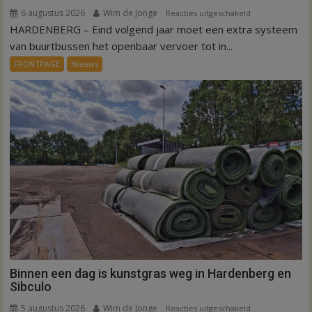
6 augustus 2026
Wim de Jonge
voor
Reacties uitgeschakeld
HARDENBERG – Eind volgend jaar moet een extra systeem
Nieuw
ov-
van buurtbussen het openbaar vervoer tot in...
systeem
FRONTPAGE
Nieuws
verbindt
alle
kernen
Hardenberg
Binnen een dag is kunstgras weg in Hardenberg en
Sibculo
5 augustus 2026
Wim de Jonge
voor
Reacties uitgeschakeld