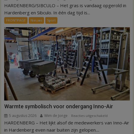
HARDENBERG/SIBCULO – Het gras is vandaag opgerold in
Binnen
een
Hardenberg en Sibculo. In één dag tijd is...
dag
FRONTPAGE
Nieuws
Sport
is
kunstgras
weg
in
Hardenberg
en
Sibculo
Warmte symbolisch voor ondergang Inno-Air
5 augustus 2026
Wim de Jonge
voor
Reacties uitgeschakeld
HARDENBERG – Het lijkt alsof de medewerkers van Inno-Air
Warmte
symbolisch
in Hardenberg even naar buiten zijn gelopen....