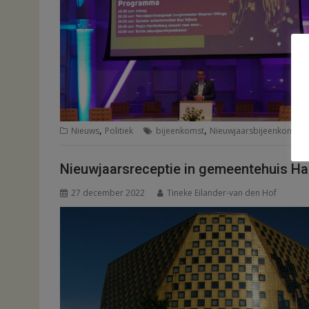
,
,
Nieuws
Politiek
bijeenkomst
Nieuwjaarsbijeenkomst 
Nieuwjaarsreceptie in gemeentehuis H
27 december 2022
Tineke Eilander-van den Hof