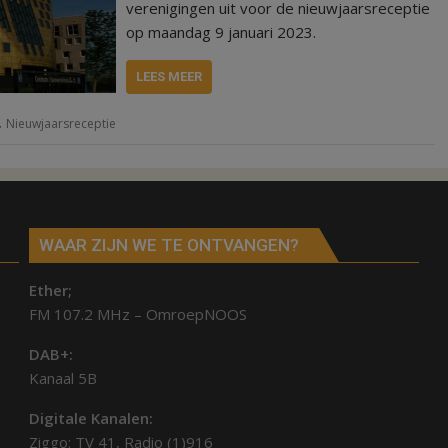
verenigingen uit voor de nieuwjaarsreceptie
op maandag 9 januari 2023.
LEES MEER
,
Nieuwjaarsreceptie
WAAR ZIJN WE TE ONTVANGEN?
Ether;
FM 107.2 MHz – OmroepNOOS
DAB+:
Kanaal 5B
Digitale Kanalen:
Ziggo: TV 41, Radio (1)916