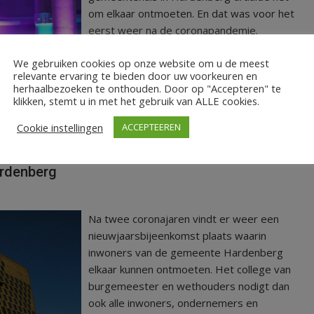
om elkaar ontmoeten. En dat was voor het
eerst weer na de coronapandemie.
We gebruiken cookies op onze website om u de meest
LEES MEER
relevante ervaring te bieden door uw voorkeuren en
herhaalbezoeken te onthouden. Door op "Accepteren" te
klikken, stemt u in met het gebruik van ALLE cookies.
Cookie instellingen
ACCEPTEEREN
,
Hardenberg
Nieuwjaarsreceptie
ardenberg
Na twee coronajaren vindt er weer een
nieuwjaarsbijeenkomst plaats waarin
inwoners van de gemeente Hardenberg
elkaar kunnen ontmoeten. Het college van
burgemeester en wethouders nodigt dan
ook alle inwoners, ondernemers en