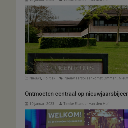
,
,
Nieuws
Politiek
Nieuwjaarsbijeenkomst Ommen
Nieuw
Ontmoeten centraal op nieuwjaarsbije
10 januari 2023
Tineke Eilander-van den Hof