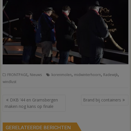
,
,
,
,
FRONTPAGE
Nieuws
korenmolen
midwinterhoorn
Radewijk
windlust
Bericht
DKB ’44 en Gramsbergen
Brand bij containers
navigatie
maken nog kans op finale
GERELATEERDE BERICHTEN