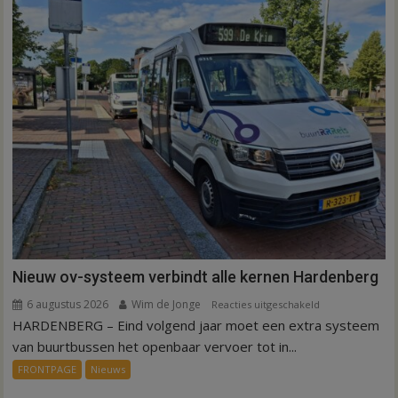
Nieuw ov-systeem verbindt alle kernen Hardenberg
6 augustus 2026
Wim de Jonge
voor
Reacties uitgeschakeld
HARDENBERG – Eind volgend jaar moet een extra systeem
Nieuw
ov-
van buurtbussen het openbaar vervoer tot in...
systeem
FRONTPAGE
Nieuws
verbindt