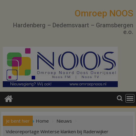
Ga
naar
Omroep NOOS
de
Hardenberg – Dedemsvaart – Gramsbergen
inhoud
e.o.
Je bent hier
Home
Nieuws
Videoreportage Winterse klanken bij Raderwijker