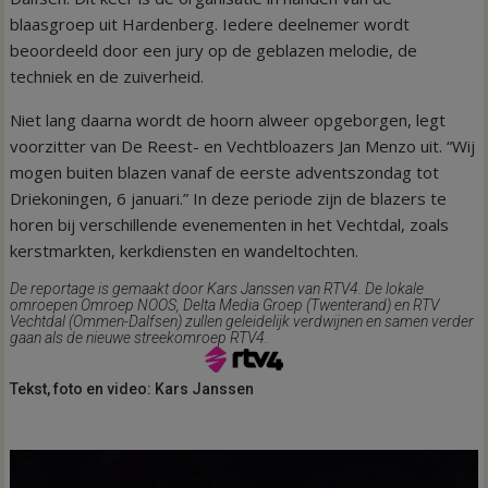
blaasgroep uit Hardenberg. Iedere deelnemer wordt
beoordeeld door een jury op de geblazen melodie, de
techniek en de zuiverheid.
Niet lang daarna wordt de hoorn alweer opgeborgen, legt
voorzitter van De Reest- en Vechtbloazers Jan Menzo uit. “Wij
mogen buiten blazen vanaf de eerste adventszondag tot
Driekoningen, 6 januari.” In deze periode zijn de blazers te
horen bij verschillende evenementen in het Vechtdal, zoals
kerstmarkten, kerkdiensten en wandeltochten.
De reportage is gemaakt door Kars Janssen van RTV4. De lokale
omroepen Omroep NOOS, Delta Media Groep (Twenterand) en RTV
Vechtdal (Ommen-Dalfsen) zullen geleidelijk verdwijnen en samen verder
gaan als de nieuwe streekomroep RTV4.
Tekst, foto en video: Kars Janssen