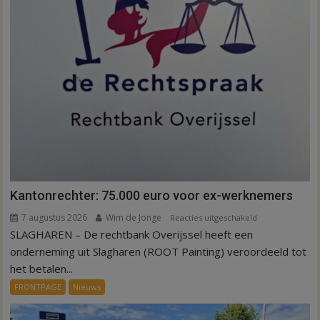
Kantonrechter: 75.000 euro voor ex-werknemers
7 augustus 2026
Wim de Jonge
voor
Reacties uitgeschakeld
SLAGHAREN – De rechtbank Overijssel heeft een
Kantonrechter:
75.000
onderneming uit Slagharen (ROOT Painting) veroordeeld tot
euro
het betalen...
voor
FRONTPAGE
Nieuws
ex-
werknemers