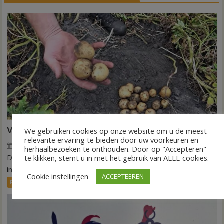
VIDEO Invloed droogte op aardappeloogst
We gebruiken cookies op onze website om u de meest
relevante ervaring te bieden door uw voorkeuren en
7 augustus 2026
Wim de Jonge
voor
Reacties uitgeschakeld
herhaalbezoeken te onthouden. Door op "Accepteren"
DEDEMSVAART – De extreme droogte van deze zomer laat
VIDEO
te klikken, stemt u in met het gebruik van ALLE cookies.
Invloed
in de akkerbouw zijn sporen na. Vooral...
Cookie instellingen
ACCEPTEEREN
droogte
FRONTPAGE
Nieuws
op
aardappeloogst