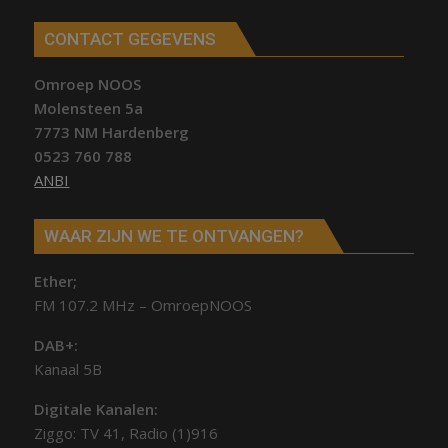
CONTACT GEGEVENS
Omroep NOOS
Molensteen 5a
7773 NM Hardenberg
0523 760 788
ANBI
WAAR ZIJN WE TE ONTVANGEN?
Ether;
FM 107.2 MHz – OmroepNOOS
DAB+:
Kanaal 5B
Digitale Kanalen:
Ziggo: TV 41, Radio (1)916