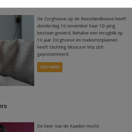
De Zorghoeve op de Reestlandhoeve heeft
donderdag 10 november haar 10-jarig
bestaan gevierd. Behalve een terugblik op
10 jaar Zorghoeve en toekomstplannen
heeft Stichting Musica in Vita zich
gepresenteerd.
LEES MEER
ers
De heer Van de Kaaden mocht