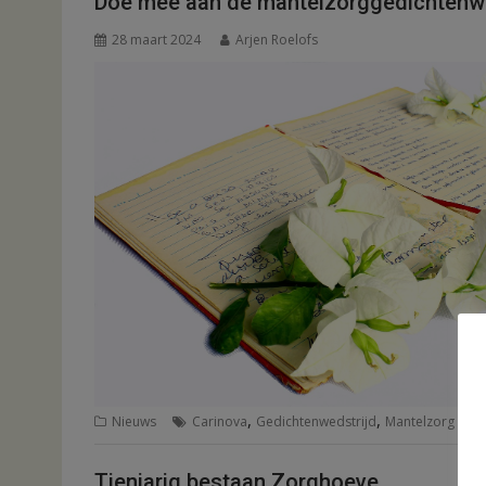
Doe mee aan de mantelzorggedichtenwe
28 maart 2024
Arjen Roelofs
,
,
Nieuws
Carinova
Gedichtenwedstrijd
Mantelzorg
Tienjarig bestaan Zorghoeve