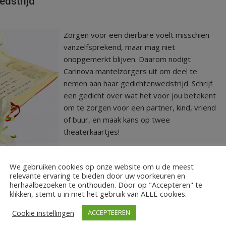
dstrijd
Zorgen voor een dierbare voelt misschien
vanzelfsprekend, maar mag niet
onopgemerkt blijven. Daarom nodigt
Carinova mantelzorgers uit om deel te
nemen aan haar gedichtenwedstrijd. Schrijf
een gedicht over wat het voor jou betekent
om te zorgen voor een partner, kind, vriend
of buur, en maak kans op twee
theaterkaartjes!
LEES MEER
We gebruiken cookies op onze website om u de meest
relevante ervaring te bieden door uw voorkeuren en
herhaalbezoeken te onthouden. Door op "Accepteren" te
klikken, stemt u in met het gebruik van ALLE cookies.
Cookie instellingen
ACCEPTEEREN