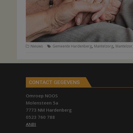
,
,
Nieuws
Gemeente Hardenberg
Mantelzorg
Mantelzor
CONTACT GEGEVENS
Omroep NOOS
Molensteen 5a
7773 NM Hardenberg
0523 760 788
ANBI