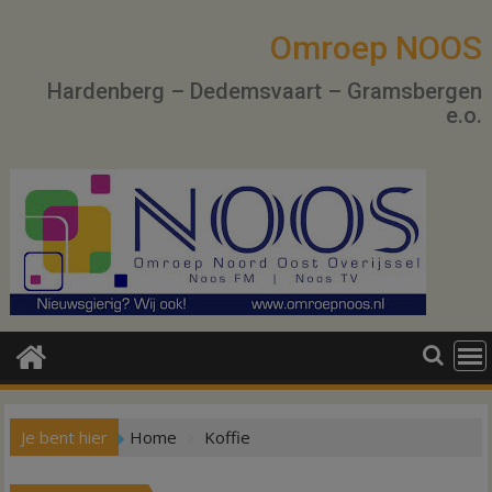
Ga
naar
Omroep NOOS
de
Hardenberg – Dedemsvaart – Gramsbergen
inhoud
e.o.
Je bent hier
Home
Koffie