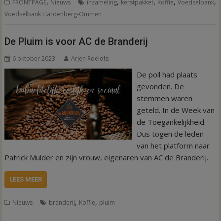
,
,
,
,
,
FRONTPAGE
Nieuws
inzameling
kerstpakket
Koffie
Voedselbank
Voedselbank Hardenberg-Ommen
De Pluim is voor AC de Branderij
6 oktober 2023
Arjen Roelofs
De poll had plaats
gevonden. De
stemmen waren
geteld. In de Week van
de Toegankelijkheid.
Dus togen de leden
van het platform naar
Patrick Mulder en zijn vrouw, eigenaren van AC de Branderij.
LEES MEER
,
,
Nieuws
branderij
Koffie
pluim