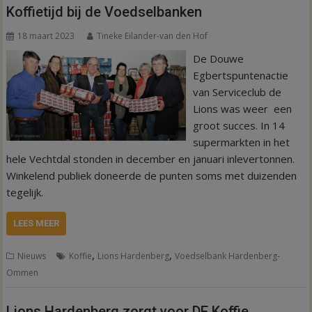
Koffietijd bij de Voedselbanken
18 maart 2023
Tineke Eilander-van den Hof
De Douwe
Egbertspuntenactie
van Serviceclub de
Lions was weer een
groot succes. In 14
supermarkten in het
hele Vechtdal stonden in december en januari inlevertonnen.
Winkelend publiek doneerde de punten soms met duizenden
tegelijk.
LEES MEER
,
,
Nieuws
Koffie
Lions Hardenberg
Voedselbank Hardenberg-
Ommen
Lions Hardenberg zorgt voor DE Koffie