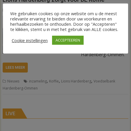
3 maart 2022
Tineke Eilander-van den Hof
We gebruiken cookies op onze website om u de meest
relevante ervaring te bieden door uw voorkeuren en
Lions Hardenberg
herhaalbezoeken te onthouden. Door op "Accepteren"
heeft onlangs 2016
te klikken, stemt u in met het gebruik van ALLE cookies.
pakken DE Koffie
Cookie instellingen
mogen overhandigen
ACCEPTEEREN
aan Voedselbank
Hardenberg-Ommen.
LEES MEER
,
,
,
Nieuws
inzameling
Koffie
Lions Hardenberg
Voedselbank
Hardenberg-Ommen
LIVE