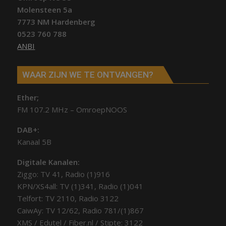
Molensteen 5a
7773 NM Hardenberg
0523 760 788
ANBI
WAAR ZIJN WE TE ONTVANGEN?
Ether;
FM 107.2 MHz – OmroepNOOS
DAB+:
Kanaal 5B
Digitale Kanalen:
Ziggo: TV 41, Radio (1)916
KPN/XS4all: TV (1)341, Radio (1)041
Telfort: TV 2110, Radio 3122
CaiwAy: TV 12/62, Radio 781/(1)867
XMS / Edutel / Fiber.nl / Stipte: 3122