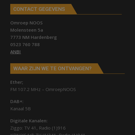
CONTACT GEGEVENS
Omroep NOOS
Molensteen 5a
7773 NM Hardenberg
0523 760 788
ANBI
WAAR ZIJN WE TE ONTVANGEN?
Ether;
FM 107.2 MHz – OmroepNOOS
DAB+:
Kanaal 5B
Digitale Kanalen:
Ziggo: TV 41, Radio (1)916