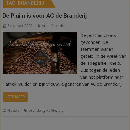
TAG:
BRANDERIJ
De Pluim is voor AC de Branderij
6 oktober 2023
Arjen Roelofs
De poll had plaats
gevonden. De
stemmen waren
geteld. In de Week van
de Toegankelijkheid.
Dus togen de leden
van het platform naar
Patrick Mulder en zijn vrouw, eigenaren van AC de Branderij.
LEES MEER
,
,
Nieuws
branderij
Koffie
pluim