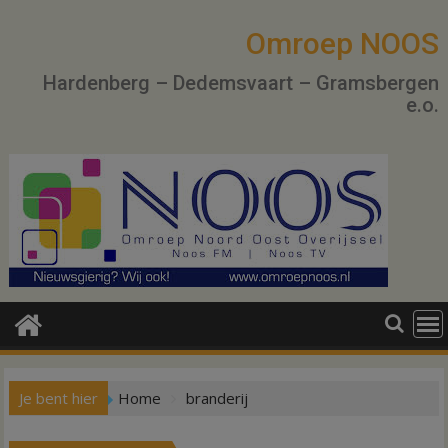
Ga
naar
Omroep NOOS
de
Hardenberg – Dedemsvaart – Gramsbergen
inhoud
e.o.
Je bent hier
Home
branderij