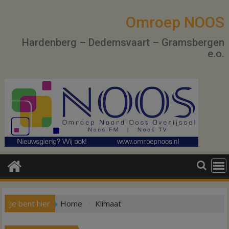
Ga
naar
Omroep NOOS
de
Hardenberg – Dedemsvaart – Gramsbergen
inhoud
e.o.
Je bent hier
Home
Klimaat