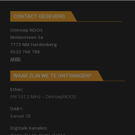
CONTACT GEGEVENS
Omroep NOOS
Molensteen 5a
7773 NM Hardenberg
0523 760 788
ANBI
WAAR ZIJN WE TE ONTVANGEN?
Ether;
FM 107.2 MHz – OmroepNOOS
DAB+:
Kanaal 5B
Digitale Kanalen: