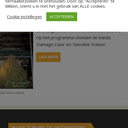
herhaalbezoeken te onthouden. Door op "Accepteren" te
klikken, stemt u in met het gebruik van ALLE cookies.
Cookie instellingen
ACCEPTEEREN
De ‘Olde Stee’ in Lutten vulde zich
zaterdagavond met rockmuziekliefhebbers.
Op het programma stonden de bands
‘Damage Case’ en ‘Gasoline Station’.
LEES MEER
lde Stee Lutten
WAAR ZIJN WE TE ONTVANGEN?