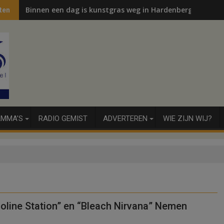
Binnen een dag is kunstgras weg in Hardenberg en Sibcu
ten
MMA’S
RADIO GEMIST
ADVERTEREN
WIE ZIJN WIJ?
soline Station” en “Bleach Nirvana” Nemen