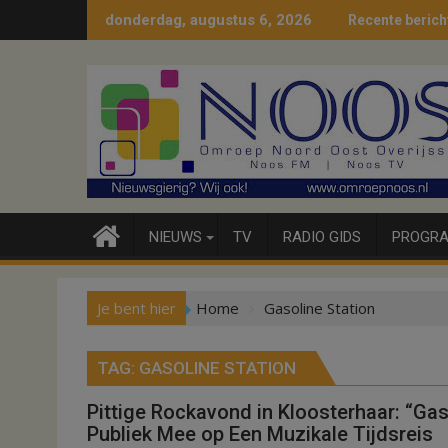
Ga
donderdag, augustus 6, 2026
Recente berich
naar
de
inhoud
NIEUWS
TV
RADIO GIDS
PROGRA
Je bent hier
Home
Gasoline Station
TAG:
GASOLINE STATION
Pittige Rockavond in Kloosterhaar: “Ga
Publiek Mee op Een Muzikale Tijdsreis