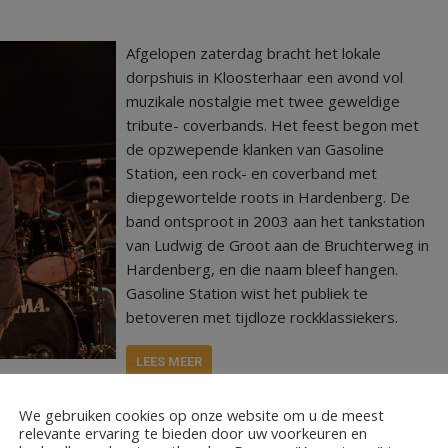
Afgelopen zaterdag bracht het lokale
dorpshuis in Kloosterhaar een avond vol
muzikale nostalgie met twee geweldige
tribute- coverbands. Het feest begon met
de opzwepende klanken van Gasoline
Station, een rock- en coverband met
diepgewortelde roots in Hardenberg. De
band ontsproot in 2003 aan het tankstation
van Ludwig de Groot aan de Bruchterweg in
Hardenberg, en die naam bleef hangen.
Gasoline Station wist het publiek te
betoveren met tijdloze rockklassiekers.
LEES MEER
,
,
erhaar
muziek
tribute
We gebruiken cookies op onze website om u de meest
relevante ervaring te bieden door uw voorkeuren en