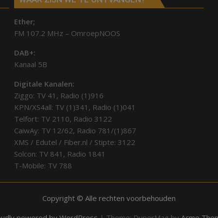
Ether;
FM 107.2 MHz – OmroepNOOS
DAB+:
Kanaal 5B
Digitale Kanalen:
Ziggo: TV 41, Radio (1)916
KPN/XS4all: TV (1)341, Radio (1)041
Telfort: TV 2110, Radio 3122
CaiwAy: TV 12/62, Radio 781/(1)867
XMS / Edutel / Fiber.nl / Stipte: 3122
Solcon: TV 841, Radio 1841
T-Mobile: TV 788
Copyright © Alle rechten voorbehouden
oudly powered by WordPress
|
Theme: DuperMag by
Acme The