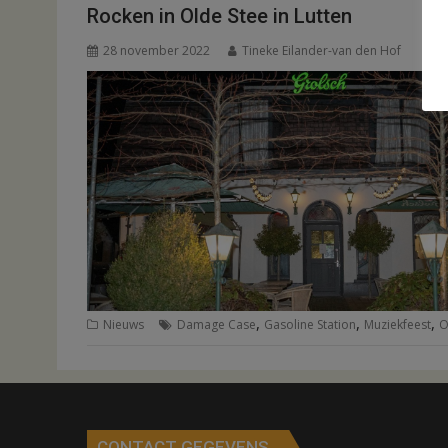
Rocken in Olde Stee in Lutten
28 november 2022
Tineke Eilander-van den Hof
,
,
,
Nieuws
Damage Case
Gasoline Station
Muziekfeest
O
CONTACT GEGEVENS