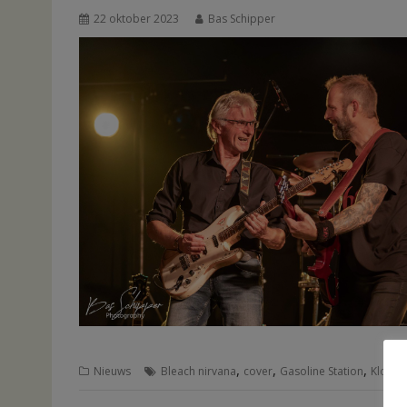
22 oktober 2023
Bas Schipper
,
,
,
Nieuws
Bleach nirvana
cover
Gasoline Station
Kloost