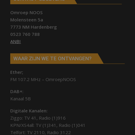
Omroep NOOS
Molensteen 5a
7773 NM Hardenberg
0523 760 788
ANBI
WAAR ZIJN WE TE ONTVANGEN?
Ether;
FM 107.2 MHz – OmroepNOOS
DAB+:
Kanaal 5B
Digitale Kanalen:
Ziggo: TV 41, Radio (1)916
KPN/XS4all: TV (1)341, Radio (1)041
Telfort: TV 2110, Radio 3122