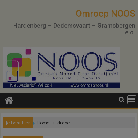
Ga
naar
Omroep NOOS
de
Hardenberg – Dedemsvaart – Gramsbergen
inhoud
e.o.
Je bent hier
Home
drone