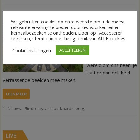
Foto’s gemaakt met een drone
We gebruiken cookies op onze website om u de meest
15 oktober 2022
Tineke Eilander-van den Hof
relevante ervaring te bieden door uw voorkeuren en
herhaalbezoeken te onthouden. Door op "Accepteren"
Fotograferen met een
te klikken, stemt u in met het gebruik van ALLE cookies.
cameradrone geeft
een compleet nieuw
Cookie instellingen
ACCEPTEEREN
perspectief op de
wereld om ons heen. Je
kunt er dan ook heel
verrassende beelden mee maken.
LEES MEER
,
Nieuws
drone
vechtpark hardenberg
LIVE