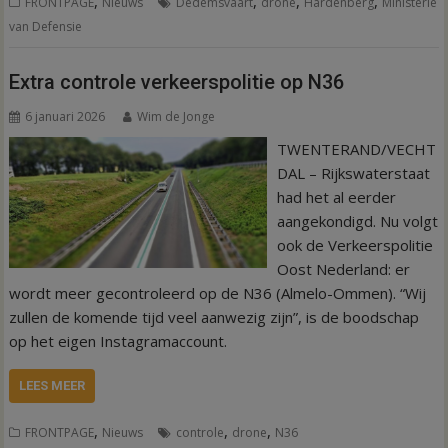
,
,
,
,
FRONTPAGE
Nieuws
Dedemsvaart
drone
Hardenberg
Ministerie
van Defensie
Extra controle verkeerspolitie op N36
6 januari 2026
Wim de Jonge
TWENTERAND/VECHT
DAL – Rijkswaterstaat
had het al eerder
aangekondigd. Nu volgt
ook de Verkeerspolitie
Oost Nederland: er
wordt meer gecontroleerd op de N36 (Almelo-Ommen). “Wij
zullen de komende tijd veel aanwezig zijn”, is de boodschap
op het eigen Instagramaccount.
LEES MEER
,
,
,
FRONTPAGE
Nieuws
controle
drone
N36