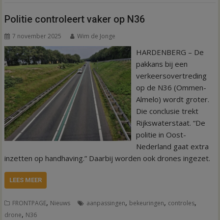
Politie controleert vaker op N36
7 november 2025
Wim de Jonge
HARDENBERG – De
pakkans bij een
verkeersovertreding
op de N36 (Ommen-
Almelo) wordt groter.
Die conclusie trekt
Rijkswaterstaat. “De
politie in Oost-
Nederland gaat extra
inzetten op handhaving.” Daarbij worden ook drones ingezet.
LEES MEER
,
,
,
,
FRONTPAGE
Nieuws
aanpassingen
bekeuringen
controles
,
drone
N36