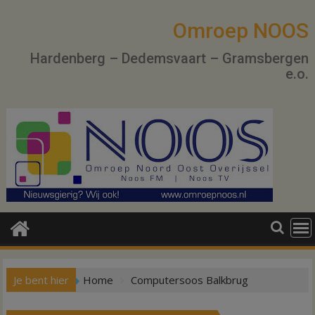
Ga
naar
Omroep NOOS
de
Hardenberg – Dedemsvaart – Gramsbergen
inhoud
e.o.
Je bent hier
Home
Computersoos Balkbrug