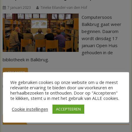
7 januari 2023
Tineke Eilander-van den Hof
Computersoos
Balkbrug gaat weer
beginnen. Daarom
wordt dinsdag 17
januari Open Huis
gehouden in de
bibliotheek in Balkbrug.
LEES MEER
We gebruiken cookies op onze website om u de meest
,
,
Agenda
17 januari 2023
Bibliotheek Balkbrug
Computersoos
relevante ervaring te bieden door uw voorkeuren en
herhaalbezoeken te onthouden. Door op "Accepteren"
Balkbrug
te klikken, stemt u in met het gebruik van ALLE cookies.
Cookie instellingen
ACCEPTEEREN
LIVE