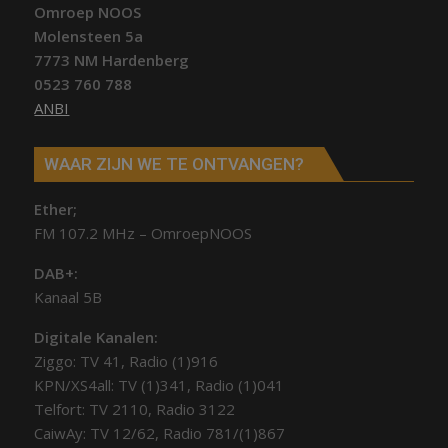
Omroep NOOS
Molensteen 5a
7773 NM Hardenberg
0523 760 788
ANBI
WAAR ZIJN WE TE ONTVANGEN?
Ether;
FM 107.2 MHz – OmroepNOOS
DAB+:
Kanaal 5B
Digitale Kanalen:
Ziggo: TV 41, Radio (1)916
KPN/XS4all: TV (1)341, Radio (1)041
Telfort: TV 2110, Radio 3122
CaiwAy: TV 12/62, Radio 781/(1)867